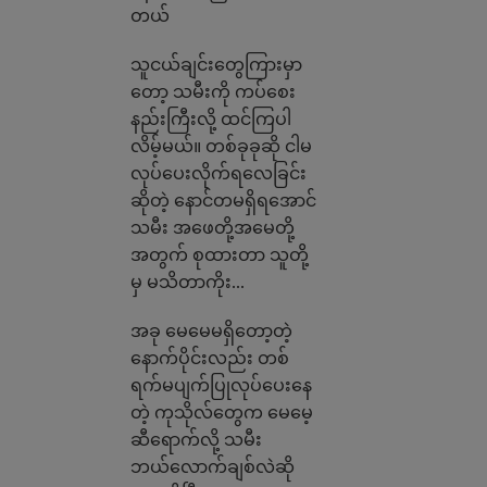
တယ်
သူငယ်ချင်းတွေကြားမှာ
တော့ သမီးကို ကပ်စေး
နည်းကြီးလို့ ထင်ကြပါ
လိမ့်မယ်။ တစ်ခုခုဆို ငါမ
လုပ်ပေးလိုက်ရလေခြင်း
ဆိုတဲ့ နောင်တမရှိရအောင်
သမီး အဖေတို့အမေတို့
အတွက် စုထားတာ သူတို့
မှ မသိတာကိုး…
အခု မေမေမရှိတော့တဲ့
နောက်ပိုင်းလည်း တစ်
ရက်မပျက်ပြုလုပ်ပေးနေ
တဲ့ ကုသိုလ်တွေက မေမေ့
ဆီရောက်လို့ သမီး
ဘယ်လောက်ချစ်လဲဆို