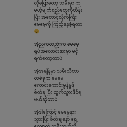
လိုပြောတော့ သမီးမှာ ကျ
မယ့်မျက်ရည်တွေကိုထိန်း
ပြီး အတောင့်လိုက်ကြီး
မေမေ့ကို ကြည့်နေခဲ့ရတာ
အဲ့ညကတည်းက မေမေ့
ရုပ်အလောင်းနားမှာ မငို
ရက်တော့တာပဲ
အဲ့အချိန်မှာ သမီးသိတာ
တစ်ခုက မေမေ
ကောင်းကောင်းမွန်မွန်
စိတ်ချပြီး ထွက်သွားနိုင်ရ
မယ်ဆိုတာပဲ
အဲ့ဒါကြောင့် မေမေ့နား
သွားပြီး စိတ်ချနော် ရှေ့
လျှောက် သမီးဘယ်လို