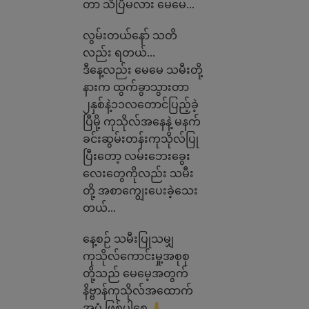
တာ သိပြီမလား မေမေ…
လွမ်းတယ်နော် သတိ
လည်း ရတယ်…
ဒီနေ့လည်း မေမေ သမီးတို့
နားက ထွက်ခွာသွားတာ
၂နှစ်နဲ့၁၁လတောင်ပြည့်ခဲ့
ပြီမို့ ကုသိုလ်အနေနဲ့ မနက်
ခင်းဆွမ်းတန်းကုသိုလ်ပြု
ပြီးတော့ လမ်းဘေးခွေး
လေးတွေကိုလည်း သမီး
တို့ အစာကျွေးပေးခဲ့သေး
တယ်…
နေ့စဉ် သမီးပြုသမျှ
ကုသိုလ်ကောင်းမှု့အစုစု
တို့သည် မေမေ့အတွက်
နိဗ္ဗာန်ကုသိုလ်အထောက်
အပံ့ ဖြစ်ပါစေ