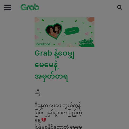
Grab နဲ့ဝေမျှ
မေမေနဲ့
အမှတ်တရ
သို့
ဒီနေ့က မေမေ ကွယ်လွန်
ခြင်း ၂နှစ်နဲ့၁၁လပြည့်တဲ့
နေ့
ပြန်မရနိုင်တော့တဲ့ မေမေ့