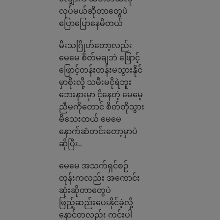
လုပ်မယ်ဆိုတာတွေပဲ
ပြောပြောနေမိတယ်
မီးသဂြိုဟ်တော့လည်း
မေမေ စိတ်မချဘဲ ဖြောင့်
ဖြောင့်တန်းတန်းမသွားနိုင်
မှာစိုးလို့ သမီးမငိုရဲဘူး
ဘေးနားမှာ ငိုနေတဲ့ မေမေ့
ညီမကိုတောင် စိတ်တိုသွား
မိသေးတယ် မေမေ
နောက်ဆံတင်းတော့မှာပဲ
ဆိုပြီး..
မေမေ အသက်ရှင်စဉ်
တုန်းကလည်း အကောင်း
ဆုံးဆိုတာတွေပဲ
ဖြည့်ဆည်းပေးနိုင်ခဲ့လို့
နောင်တလည်း ကင်းပါ