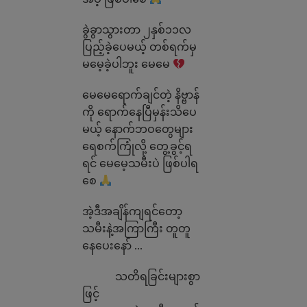
ခွဲခွာသွားတာ ၂နှစ်၁၁လ
ပြည့်ခဲ့ပေမယ့် တစ်ရက်မှ
မမေ့ခဲ့ပါဘူး မေမေ
မေမေရောက်ချင်တဲ့ နိဗ္ဗာန်
ကို ရောက်နေပြီမှန်းသိပေ
မယ့် နောက်ဘဝတွေများ
ရေစက်ကြုံလို့ တွေ့ခွင့်ရ
ရင် မေမေ့သမီးပဲ ဖြစ်ပါရ
စေ
အဲ့ဒီအချိန်ကျရင်တော့
သမီးနဲ့အကြာကြီး တူတူ
နေပေးနော် …
သတိရခြင်းများစွာ
ဖြင့်