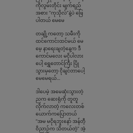
ကိုလွမ်းတိုင်း မျက်ရည်
အစား “ကုသိုလ်”နဲ့ပဲ ဖြေ
ပါတယ် မေမေ
တချို့ကတော့ သမီးကို
ထင်ကောင်းထင်မယ် မေ
မေ့ နာရေးချတဲ့နေ့က ဒီ
ကောင်မလေး မငိုပါလား
ပေါ့ ရွှေတောင်ကြီး ပြို
သွားမှတော့ ငိုချင်တာပေါ့
မေမေရယ်…
ဒါပေမဲ့ အမေဆုံးသွားတဲ့
ညက ဆေးရုံကို တူတူ
လိုက်လာတဲ့ ကလေးတစ်
ယောက်ကပြောတယ်
“အမ မငိုရဘူးနော် အန်တီ့
ဝိညာဉ်က သိတယ်တဲ့” အဲ့