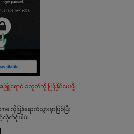
ဖြူရောင် ခလုတ်ကို ပြန်နှိပ်ပေးဖို့
me ကိုပြန်ရောက်သွားမှာဖြစ်ပြီး
လိုက်ရုံပါပဲ။