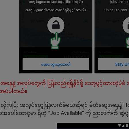
နေနဲ့ အလုပ်တွေကို ပြန်လည်ရရှိနိုင်ဖို့ သော့ဖွင့်ထားတဲ့ပုံစံ အ
ုအပ်ပါတယ်။
့်လိုက်ပြီး အလုပ်တွေပြန်လက်ခံမယ်ဆိုရင် မိတ်ဆွေအနေနဲ့ Ho
ေါ်ထောင့်မှာ ရှိတဲ့ “Job Available” ကို ညာဘက်ကို ဆွဲဖွင့်