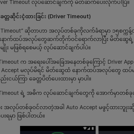
iver Timeout လုပ်ဆောင်ချက်ကို မိတ်ဆက်ပေးလိုက်ပါပြီ။
တ္တဆိုင်းငံ့ထားခြင်း (Driver Timeout)
 Timeout” ဆိုတာဟာ အလုပ်တစ်ခုကိုလက်ခံရာမှာ ၁၅စက္ကန့်
 နောက်ထပ်အလုပ်တွေဆက်တိုက်ဝင်ရောက်လာပြီး မိတ်ဆွေရဲ
ျိုး မဖြစ်ရစေမယ့် လုပ်ဆောင်ချက်ပါပဲ။
 Timeout က အရေးပေါ်အခြေအနေတစ်ခုကြောင့် Driver App ကိ
ို့ Accept မလုပ်မိရင် မိတ်ဆွေထံ နောက်ထပ်အလုပ်တွေ ထပ်
ည်းငယ်ကြာ ခေတ္တပိတ်ပေးထားမှာ မှာပါ။
 Timeout ရဲ့ အဓိက လုပ်ဆောင်ချက်တွေကို အောက်မှာတစ်ခု
း အလုပ်တစ်ခုဝင်လာတဲ့အခါ Auto Accept မဖွင့်ထားဘူုးဆိုရ
ေးရမှာ ဖြစ်ပါတယ်။