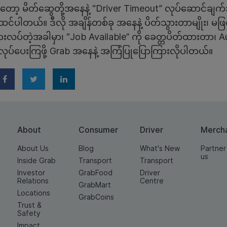
်တော့ မိတ်ဆွေတို့အနေနဲ့ “Driver Timeout” လုပ်ဆောင်ချက်
 ထင်ပါတယ်။ ဒီလို အချိန်တစ်ခု အနေနဲ့ ပိတ်သွားတာမျိုး၊ မဖြ
ားလပ်တဲ့အခါမှာ၊ “Job Available” ကို ခေတ္တပိတ်ထားတာ၊ A
လုပ်ပေးကြဖို့ Grab အနေနဲ့ အကြံပြုပြောကြားလိုပါတယ်။
About
Consumer
Driver
Merch
About Us
Blog
What's New
Partner
us
Inside Grab
Transport
Transport
Investor
GrabFood
Driver
Relations
Centre
GrabMart
Locations
GrabCoins
Trust &
Safety
Impact