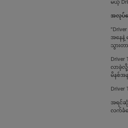
မယ့် Dr
အလုပ်ခေ
“Driver
အနေနဲ့
သွားတာမ
Driver
လာခဲ့လ
မိနစ်အန
Driver
အရင်ဆုံ
လက်ခံပ