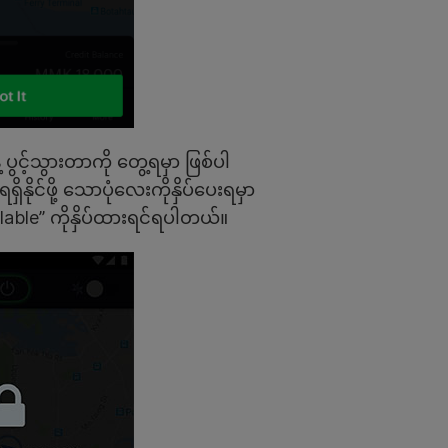
ပွင့်သွားတာကို တွေ့ရမှာ ဖြစ်ပါ
င်ဖို့ သောပုံလေးကိုနှိပ်ပေးရမှာ
ble” ကိုနှိပ်ထားရင်ရပါတယ်။