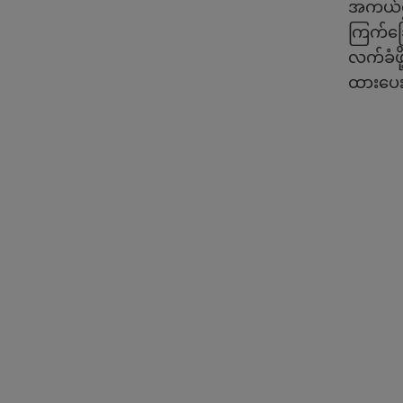
အကယ်၍ 
ကြက်ခြေ
လက်ခံဖိ
ထားပေး