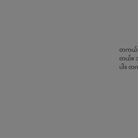
တကယ်လို
တယ်။ အရ
ပါ။ တက