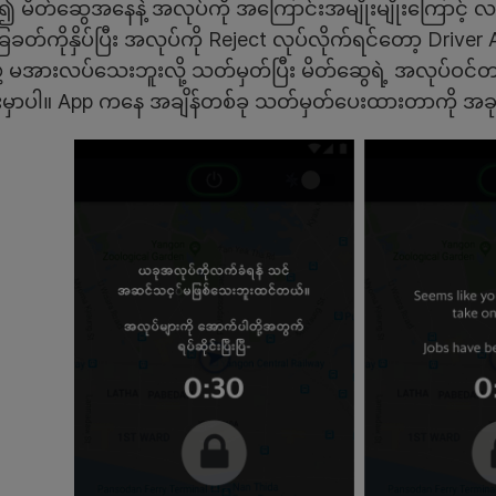
မိတ်ဆွေအနေနဲ့ အလုပ်ကို အကြောင်းအမျိုးမျိုးကြောင့် လက
ခတ်ကိုနှိပ်ပြီး အလုပ်ကို Reject လုပ်လိုက်ရင်တော့ Drive
ု့ မအားလပ်သေးဘူးလို့ သတ်မှတ်ပြီး မိတ်ဆွေရဲ့ အလုပ်ဝင်
မှာပါ။ App ကနေ အချိန်တစ်ခု သတ်မှတ်ပေးထားတာကို အခုလိ