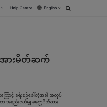
Help Centre
English
က်အားမိတ်ဆက်
းကြောင့် ခရီးစဉ်ခေါ်တဲ့အခါ အလုပ်
်းအတာ အနည်းငယ်မျှ ခေတ္တပိတ်ထား