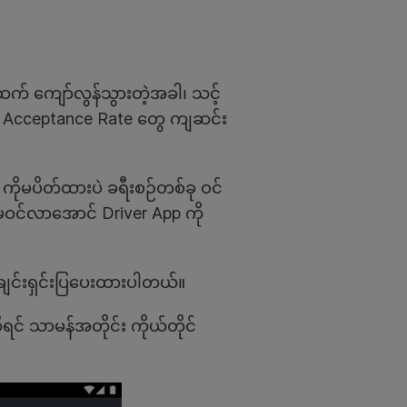
ထက် ကျော်လွန်သွားတဲ့အခါ၊ သင့်
့ Acceptance Rate တွေ ကျဆင်း
ုမပိတ်ထားပဲ ခရီးစဉ်တစ်ခု ဝင်
မဝင်လာအောင် Driver App ကို
ချင်းရှင်းပြပေးထားပါတယ်။
င် သာမန်အတိုင်း ကိုယ်တိုင်