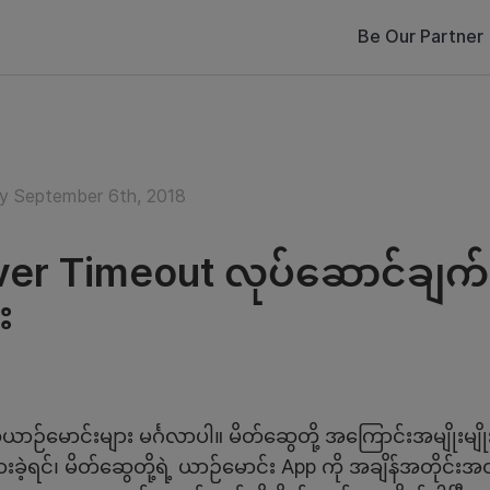
Be Our Partner
y September 6th, 2018
ver Timeout လုပ်ဆောင်ချ
း
ယာဉ်မောင်းများ မင်္ဂလာပါ။ မိတ်ဆွေတို့ အကြောင်းအမျိုးမျို
းခဲ့ရင်၊ မိတ်ဆွေတို့ရဲ့ ယာဉ်မောင်း App ကို အချိန်အတိုင