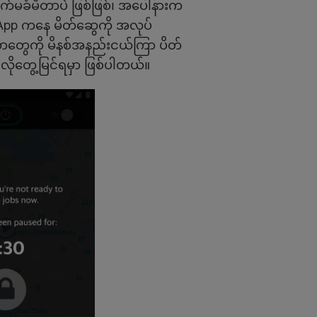
်မခံမိတာပဲ ဖြစ်ဖြစ်၊ အပေါ်နားက
r App ကနေ မိတ်ဆွေကို အလုပ်
တာတွေကို မိနစ်အနည်းငယ်ကြာ ပိတ်
ုတွေ့မြင်ရမှာ ဖြစ်ပါတယ်။