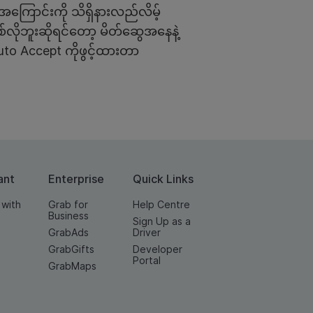
အကြောင်းကို သိရှိနားလည်လိမ့်
စ်လိုဘူးဆိုရင်တော့ မိတ်ဆွေအနေနဲ့
uto Accept ကိုဖွင့်ထားတာ
ant
Enterprise
Quick Links
 with
Grab for
Help Centre
Business
Sign Up as a
GrabAds
Driver
GrabGifts
Developer
Portal
GrabMaps