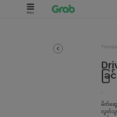
Menu
Thursda
Dri
ခြင်
.
မိတ်ဆွေ
လွတ်သွာ