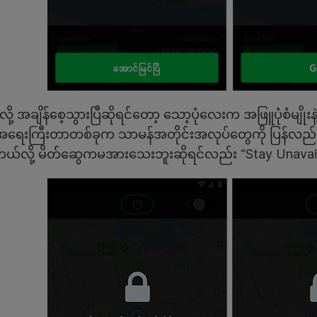
့ အချိန်စေ့သွားပြီဆိုရင်တော့ သော့ပုံလေးက အဖြူပုံစံမျိုးနဲ့ 
ေးကြီးတာတစ်ခုက သာမန်အတိုင်းအလုပ်တွေကို ပြန်လည်ရရှိနို
ယ်လို့ မိတ်ဆွေကမအားသေးဘူးဆိုရင်လည်း “Stay Unavaila