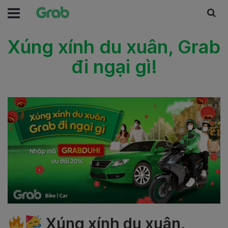
Xúng xính du xuân, Grab
đi ngại gì!
Xúng xính du xuân,