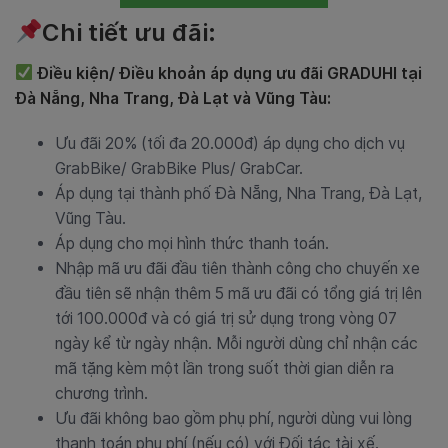
Chi tiết ưu đãi:
Điều kiện/ Điều khoản áp dụng ưu đãi GRADUHI tại
Đà Nẵng, Nha Trang, Đà Lạt và Vũng Tàu:
Ưu đãi 20% (tối đa 20.000đ) áp dụng cho dịch vụ
GrabBike/ GrabBike Plus/ GrabCar.
Áp dụng tại thành phố Đà Nẵng, Nha Trang, Đà Lạt,
Vũng Tàu.
Áp dụng cho mọi hình thức thanh toán.
Nhập mã ưu đãi đầu tiên thành công cho chuyến xe
đầu tiên sẽ nhận thêm 5 mã ưu đãi có tổng giá trị lên
tới 100.000đ và có giá trị sử dụng trong vòng 07
ngày kể từ ngày nhận. Mỗi người dùng chỉ nhận các
mã tặng kèm một lần trong suốt thời gian diễn ra
chương trình.
Ưu đãi không bao gồm phụ phí, người dùng vui lòng
thanh toán phụ phí (nếu có) với Đối tác tài xế.