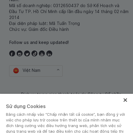
Mã số doanh nghiệp: 0312650437 do Sở Kế Hoạch và
Đầu Tư TP. Hồ Chí Minh cấp lần đầu ngày 14 tháng 02 năm
2014
Đại diện pháp luật: Mã Tuấn Trọng
Chức vụ: Giám đốc Điều hành
Follow us and keep updated!
Việt Nam
Dịch vụ trung gian thanh toán do Công ty Cổ phần
Công nghệ và Dịch Vụ Moca cung cấp. Mã số doanh
Sử dụng Cookies
nghiệp: 0106254974
Bằng cách nhấp vào “Chấp nhận tất cả cookie”, bạn đồng ý với
việc cho phép lưu trữ cookie trên thiết bị của mình nhằm mục
đích tăng cường việc điều hướng trang web, phân tích việc sử
dụng trang web và để tạo điều kiện cho các hoạt động tiếp thị