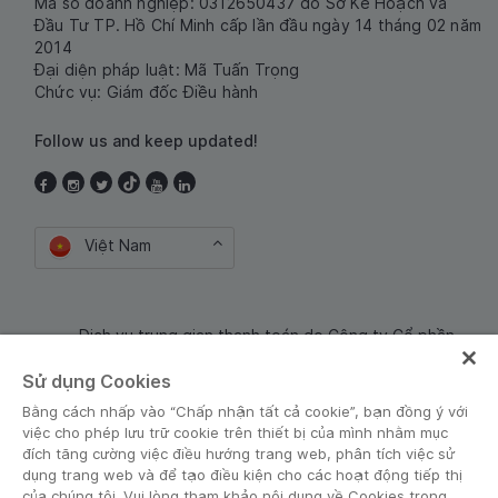
Mã số doanh nghiệp: 0312650437 do Sở Kế Hoạch và
Đầu Tư TP. Hồ Chí Minh cấp lần đầu ngày 14 tháng 02 năm
2014
Đại diện pháp luật: Mã Tuấn Trọng
Chức vụ: Giám đốc Điều hành
Follow us and keep updated!
Việt Nam
Dịch vụ trung gian thanh toán do Công ty Cổ phần
Công nghệ và Dịch Vụ Moca cung cấp. Mã số doanh
Sử dụng Cookies
nghiệp: 0106254974
Bằng cách nhấp vào “Chấp nhận tất cả cookie”, bạn đồng ý với
việc cho phép lưu trữ cookie trên thiết bị của mình nhằm mục
đích tăng cường việc điều hướng trang web, phân tích việc sử
dụng trang web và để tạo điều kiện cho các hoạt động tiếp thị
của chúng tôi. Vui lòng tham khảo nội dung về Cookies trong