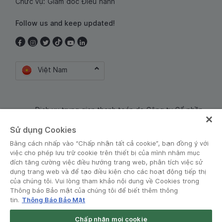
Chức vụ: Giám đốc Điều hành
Follow us and keep updated!
Việt Nam
Dịch vụ trung gian thanh toán do Công ty Cổ phần
Công nghệ và Dịch Vụ Moca cung cấp. Mã số doanh
Sử dụng Cookies
nghiệp: 0106254974
Bằng cách nhấp vào “Chấp nhận tất cả cookie”, bạn đồng ý với
việc cho phép lưu trữ cookie trên thiết bị của mình nhằm mục
đích tăng cường việc điều hướng trang web, phân tích việc sử
dụng trang web và để tạo điều kiện cho các hoạt động tiếp thị
của chúng tôi. Vui lòng tham khảo nội dung về Cookies trong
Thông báo Bảo mật của chúng tôi để biết thêm thông
tin.
Thông Báo Bảo Mật
Điều khoản và Chính sách
•
Thông báo Bảo mật
Chấp nhận mọi cookie