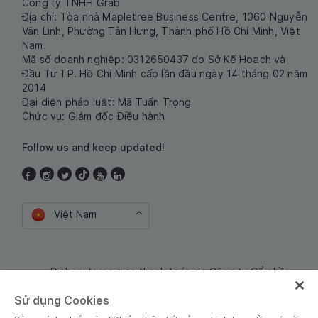
Công ty TNHH Grab
Địa chỉ: Tòa nhà Mapletree Business Centre, 1060 Nguyễn
Văn Linh, Phường Tân Hưng, Thành phố Hồ Chí Minh, Việt
Nam.
Mã số doanh nghiệp: 0312650437 do Sở Kế Hoạch và
Đầu Tư TP. Hồ Chí Minh cấp lần đầu ngày 14 tháng 02 năm
2014
Đại diện pháp luật: Mã Tuấn Trọng
Chức vụ: Giám đốc Điều hành
Follow us and keep updated!
Việt Nam
Dịch vụ trung gian thanh toán do Công ty Cổ phần
Công nghệ và Dịch Vụ Moca cung cấp. Mã số doanh
Sử dụng Cookies
nghiệp: 0106254974