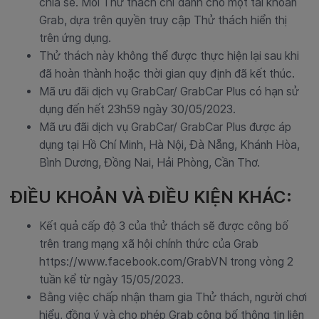
chia sẻ. Mỗi Thử thách chỉ dành cho một tài khoản
Grab, dựa trên quyền truy cập Thử thách hiển thị
trên ứng dụng.
Thử thách này không thể được thực hiện lại sau khi
đã hoàn thành hoặc thời gian quy định đã kết thúc.
Mã ưu đãi dịch vụ GrabCar/ GrabCar Plus có hạn sử
dụng đến hết 23h59 ngày 30/05/2023.
Mã ưu đãi dịch vụ GrabCar/ GrabCar Plus được áp
dụng tại Hồ Chí Minh, Hà Nội, Đà Nẵng, Khánh Hòa,
Bình Dương, Đồng Nai, Hải Phòng, Cần Thơ.
ĐIỀU KHOẢN VÀ ĐIỀU KIỆN KHÁC
:
Kết quả cấp độ 3 của thử thách sẽ được công bố
trên trang mạng xã hội chính thức của Grab
https://www.facebook.com/GrabVN trong vòng 2
tuần kể từ ngày 15/05/2023.
Bằng việc chấp nhận tham gia Thử thách, người chơi
hiểu, đồng ý và cho phép Grab công bố thông tin liên