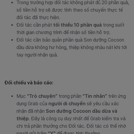
Trong trường hợp đối tác không phát đủ 20 phần quà,
số tiền hỗ trợ sẽ được tính theo số chuyến thực tế
đối tác đã thực hiện.
Đối tác cần phát
tối thiểu 10 phần quà
trong suốt
thời gian chương trình để nhận số tiền hỗ trợ.
Đối tác cần bảo quản phần quà Son dưỡng Cocoon
dầu dừa không hư hỏng, thiệp không nhàu nát khi tới
tay người nhận quà.
Đối chiếu và báo cáo:
Mục
“Trò chuyện”
trong phần
“Tin nhắn”
trên ứng
dụng Grab của
người di chuyển
sẽ yêu cầu xác
nhận đã nhận
Son dưỡng Cocoon dầu dừa và
thiệp
. Đây là công cụ duy nhất để Grab kiểm tra và
chi trả phần thưởng cho Đối tác. Đối tác có thể nhờ
người gửi bấm
“Y”
để được tính thưởng.