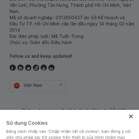
Văn Linh, Phường Tân Hưng, Thành phố Hồ Chí Minh, Việt
Nam.
Mã số doanh nghiệp: 0312650437 do Sở Kế Hoạch và
Đầu Tư TP. Hồ Chí Minh cấp lần đầu ngày 14 tháng 02 năm
2014
Đại diện pháp luật: Mã Tuấn Trọng
Chức vụ: Giám đốc Điều hành
Follow us and keep updated!
Việt Nam
Dịch vụ trung gian thanh toán do Công ty Cổ phần
Công nghệ và Dịch Vụ Moca cung cấp. Mã số doanh
Sử dụng Cookies
nghiệp: 0106254974
Bằng cách nhấp vào “Chấp nhận tất cả cookie”, bạn đồng ý với
việc cho phép lưu trữ cookie trên thiết bị của mình nhằm mục