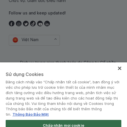
Chức vụ: Giám đốc Điều hành
Follow us and keep updated!
Việt Nam
Dịch vụ trung gian thanh toán do Công ty Cổ phần
Công nghệ và Dịch Vụ Moca cung cấp. Mã số doanh
Sử dụng Cookies
nghiệp: 0106254974
Bằng cách nhấp vào “Chấp nhận tất cả cookie”, bạn đồng ý với
việc cho phép lưu trữ cookie trên thiết bị của mình nhằm mục
đích tăng cường việc điều hướng trang web, phân tích việc sử
dụng trang web và để tạo điều kiện cho các hoạt động tiếp thị
của chúng tôi. Vui lòng tham khảo nội dung về Cookies trong
Thông báo Bảo mật của chúng tôi để biết thêm thông
tin.
Thông Báo Bảo Mật
Điều khoản và Chính sách
•
Thông báo Bảo mật
Chấp nhận mọi cookie