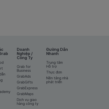
ác
Doanh
Đường Dẫn
Grab
Nghiệp /
Nhanh
Công Ty
od
Trung tâm
Hỗ trợ
Grab for
rt
Business
Thực đơn
dẫn
GrabAds
Nền tảng nhà
ng
phát triển
GrabGifts
GrabExpress
cademy
GrabMaps
Dịch vụ giao
hàng công ty