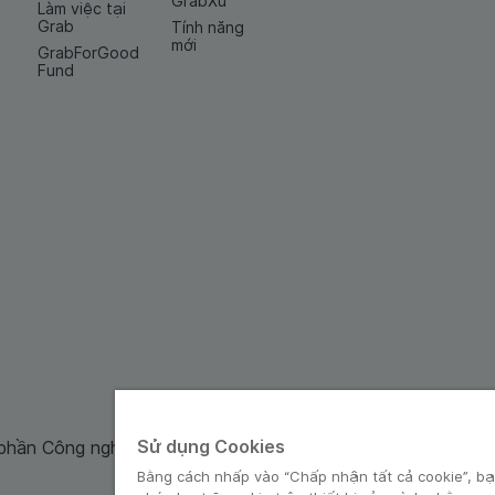
GrabXu
Làm việc tại
Grab
Tính năng
mới
GrabForGood
Fund
Sử dụng Cookies
 phần Công nghệ và Dịch Vụ Moca cung cấp. Mã số doanh ng
Bằng cách nhấp vào “Chấp nhận tất cả cookie”, bạ