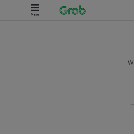
Menu
We