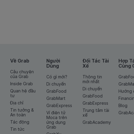
Về Grab
Người
Đối Tác Tài
Hợp T
Dùng
Xế
Cùng 
Câu chuyện
của Grab
Có gì mới?
Thông tin
GrabFo
mới nhất
Inside Grab
Di chuyển
GrabMa
Di chuyển
Quan hệ đầu
GrabFood
Hướng 
tư
GrabFood
GrabMart
Financi
Địa chỉ
GrabExpress
GrabExpress
Blog
Tin tưởng &
Trung tâm tài
Ví điện tử
GrabA
An toàn
xế
Moca trên
Tác động
ứng dụng
GrabAcademy
Grab
Tin tức