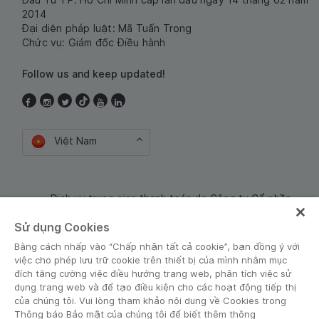
2014
Đại diện pháp luật: Mã Tuấn Trọng
Chức vụ: Giám đốc Điều hành
Follow us and keep updated!
Việt Nam
Dịch vụ trung gian thanh toán do Công ty Cổ phần
Công nghệ và Dịch Vụ Moca cung cấp. Mã số doanh
Sử dụng Cookies
nghiệp: 0106254974
Bằng cách nhấp vào “Chấp nhận tất cả cookie”, bạn đồng ý với
việc cho phép lưu trữ cookie trên thiết bị của mình nhằm mục
đích tăng cường việc điều hướng trang web, phân tích việc sử
dụng trang web và để tạo điều kiện cho các hoạt động tiếp thị
của chúng tôi. Vui lòng tham khảo nội dung về Cookies trong
Thông báo Bảo mật của chúng tôi để biết thêm thông