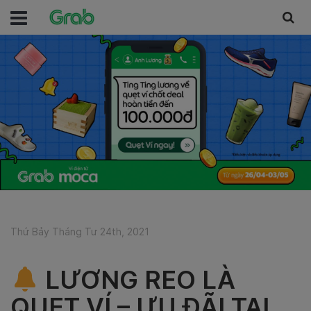
Thứ Bảy Tháng Tư 24th, 2021
LƯƠNG REO LÀ
QUẸT VÍ – ƯU ĐÃI TẠI