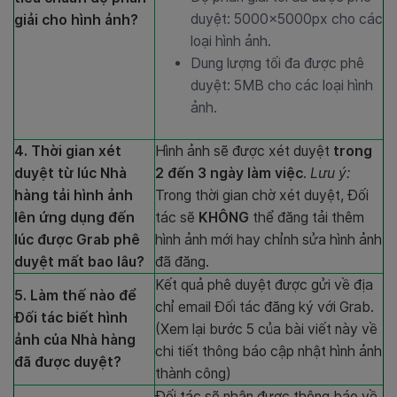
duyệt: 5000x5000px cho các
giải cho hình ảnh?
loại hình ảnh.
Dung lượng tối đa được phê
duyệt: 5MB cho các loại hình
ảnh.
4. Thời gian xét
Hình ảnh sẽ được xét duyệt
trong
duyệt từ lúc Nhà
2 đến 3 ngày làm việc
.
Lưu ý:
hàng tải hình ảnh
Trong thời gian chờ xét duyệt, Đối
lên ứng dụng đến
tác sẽ
KHÔNG
thể đăng tải thêm
lúc được Grab phê
hình ảnh mới hay chỉnh sửa hình ảnh
duyệt mất bao lâu?
đã đăng.
Kết quả phê duyệt được gửi về địa
5. Làm thế nào để
chỉ email Đối tác đăng ký với Grab.
Đối tác biết hình
(Xem lại bước 5 của bài viết này về
ảnh của Nhà hàng
chi tiết thông báo cập nhật hình ảnh
đã được duyệt?
thành công)
Đối tác sẽ nhận được thông báo về