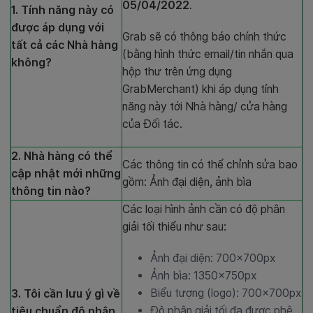
05/04/2022
.
1. Tính năng này có
được áp dụng với
Grab sẽ có thông báo chính thức
tất cả các Nhà hàng
(bằng hình thức email/tin nhắn qua
không?
hộp thư trên ứng dụng
GrabMerchant) khi áp dụng tính
năng này tới Nhà hàng/ cửa hàng
của Đối tác.
2. Nhà hàng có thể
Các thông tin có thể chỉnh sửa bao
cập nhật mới những
gồm: Ảnh đại diện, ảnh bìa
thông tin nào?
Các loại hình ảnh cần có độ phân
giải tối thiểu như sau:
Ảnh đại diện: 700x700px
Ảnh bìa: 1350x750px
Biểu tượng (logo): 700x700px
3. Tôi cần lưu ý gì về
Độ phân giải tối đa được phê
tiêu chuẩn độ phân