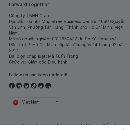
Forward Together
Công ty TNHH Grab
Địa chỉ: Tòa nhà Mapletree Business Centre, 1060 Nguyễn
Văn Linh, Phường Tân Hưng, Thành phố Hồ Chí Minh, Việt
Nam.
Mã số doanh nghiệp: 0312650437 do Sở Kế Hoạch và
Đầu Tư TP. Hồ Chí Minh cấp lần đầu ngày 14 tháng 02 năm
2014
Đại diện pháp luật: Mã Tuấn Trọng
Chức vụ: Giám đốc Điều hành
Follow us and keep updated!
Việt Nam
Dịch vụ trung gian thanh toán do Công ty Cổ phần