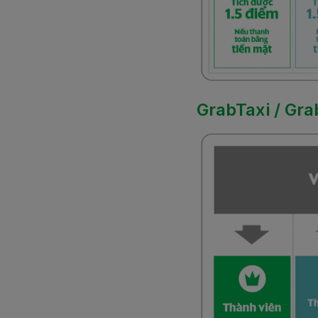
GrabTaxi / Gra