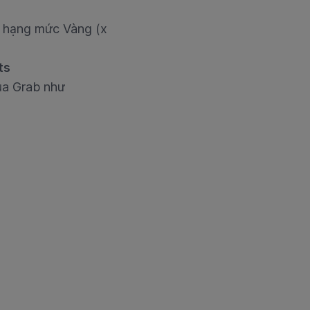
n hạng mức Vàng (x
ts
ủa Grab như