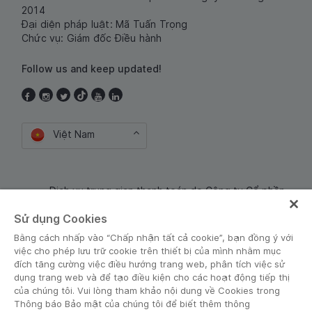
2014
Đại diện pháp luật: Mã Tuấn Trọng
Chức vụ: Giám đốc Điều hành
Follow us and keep updated!
Việt Nam
Dịch vụ trung gian thanh toán do Công ty Cổ phần
Công nghệ và Dịch Vụ Moca cung cấp. Mã số doanh
Sử dụng Cookies
nghiệp: 0106254974
Bằng cách nhấp vào “Chấp nhận tất cả cookie”, bạn đồng ý với
việc cho phép lưu trữ cookie trên thiết bị của mình nhằm mục
đích tăng cường việc điều hướng trang web, phân tích việc sử
dụng trang web và để tạo điều kiện cho các hoạt động tiếp thị
của chúng tôi. Vui lòng tham khảo nội dung về Cookies trong
Thông báo Bảo mật của chúng tôi để biết thêm thông