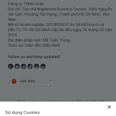
Công ty TNHH Grab
Địa chỉ: Tòa nhà Mapletree Business Centre, 1060 Nguyễn
Văn Linh, Phường Tân Hưng, Thành phố Hồ Chí Minh, Việt
Nam.
Mã số doanh nghiệp: 0312650437 do Sở Kế Hoạch và
Đầu Tư TP. Hồ Chí Minh cấp lần đầu ngày 14 tháng 02 năm
2014
Đại diện pháp luật: Mã Tuấn Trọng
Chức vụ: Giám đốc Điều hành
Follow us and keep updated!
Việt Nam
Dịch vụ trung gian thanh toán do Công ty Cổ phần
Công nghệ và Dịch Vụ Moca cung cấp. Mã số doanh
Sử dụng Cookies
nghiệp: 0106254974