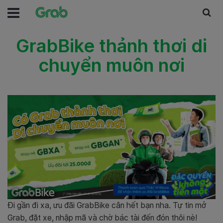
GrabBike thảnh thơi di
chuyển muôn nơi
Đi gần đi xa, ưu đãi
GrabBike
cân hết bạn nha. Tự tin mở
Grab
, đặt xe, nhập mã và chờ bác tài đến đón thôi nè!