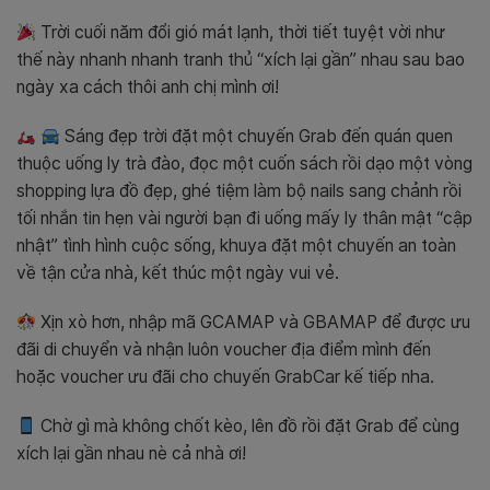
Trời cuối năm đổi gió mát lạnh, thời tiết tuyệt vời như
thế này nhanh nhanh tranh thủ “xích lại gần” nhau sau bao
ngày xa cách thôi anh chị mình ơi!
Sáng đẹp trời đặt một chuyến Grab đến quán quen
thuộc uống ly trà đào, đọc một cuốn sách rồi dạo một vòng
shopping lựa đồ đẹp, ghé tiệm làm bộ nails sang chảnh rồi
tối nhắn tin hẹn vài người bạn đi uống mấy ly thân mật “cập
nhật” tình hình cuộc sống, khuya đặt một chuyến an toàn
về tận cửa nhà, kết thúc một ngày vui vẻ.
Xịn xò hơn, nhập mã GCAMAP và GBAMAP để được ưu
đãi di chuyển và nhận luôn voucher địa điểm mình đến
hoặc voucher ưu đãi cho chuyến GrabCar kế tiếp nha.
Chờ gì mà không chốt kèo, lên đồ rồi đặt Grab để cùng
xích lại gần nhau nè cả nhà ơi!