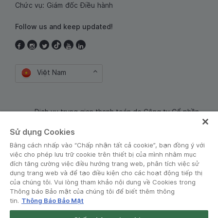
Chức vụ: Giám đốc Điều hành
Follow us and keep updated!
Việt Nam
Dịch vụ trung gian thanh toán do Công ty Cổ phần
Công nghệ và Dịch Vụ Moca cung cấp. Mã số doanh
Sử dụng Cookies
nghiệp: 0106254974
Bằng cách nhấp vào “Chấp nhận tất cả cookie”, bạn đồng ý với
việc cho phép lưu trữ cookie trên thiết bị của mình nhằm mục
đích tăng cường việc điều hướng trang web, phân tích việc sử
dụng trang web và để tạo điều kiện cho các hoạt động tiếp thị
của chúng tôi. Vui lòng tham khảo nội dung về Cookies trong
Thông báo Bảo mật của chúng tôi để biết thêm thông
tin.
Thông Báo Bảo Mật
Điều khoản và Chính sách
•
Thông báo Bảo mật