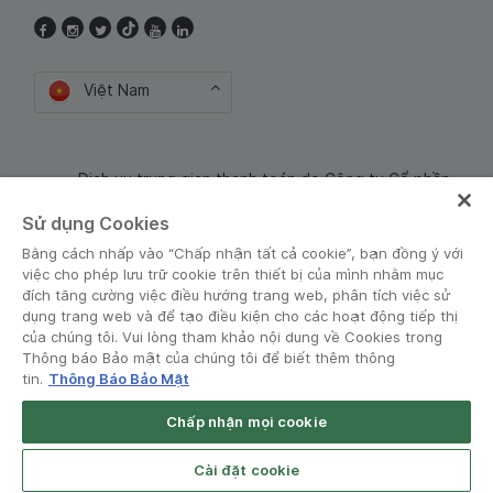
Việt Nam
Dịch vụ trung gian thanh toán do Công ty Cổ phần
Công nghệ và Dịch Vụ Moca cung cấp. Mã số doanh
Sử dụng Cookies
nghiệp: 0106254974
Bằng cách nhấp vào “Chấp nhận tất cả cookie”, bạn đồng ý với
việc cho phép lưu trữ cookie trên thiết bị của mình nhằm mục
đích tăng cường việc điều hướng trang web, phân tích việc sử
dụng trang web và để tạo điều kiện cho các hoạt động tiếp thị
của chúng tôi. Vui lòng tham khảo nội dung về Cookies trong
Thông báo Bảo mật của chúng tôi để biết thêm thông
tin.
Thông Báo Bảo Mật
Điều khoản và Chính sách
•
Thông báo Bảo mật
Chấp nhận mọi cookie
© Grab 2010 - 2026
Cài đặt cookie