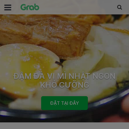
ĐẬM ĐÀ VỊ MÌ NHẬT NGON
KHÓ CƯỠNG
ĐẶT TẠI ĐÂY