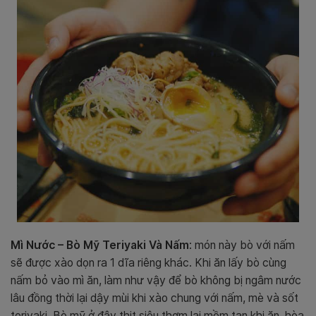
Mì Nước – Bò Mỹ Teriyaki Và Nấm
: món này bò với nấm
sẽ được xào dọn ra 1 dĩa riêng khác. Khi ăn lấy bò cùng
nấm bỏ vào mì ăn, làm như vậy để bò không bị ngâm nước
lâu đồng thời lại dậy mùi khi xào chung với nấm, mè và sốt
teriyaki. Bò mỹ ở đây thịt siêu thơm lại mềm tan khi ăn, hòa