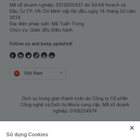
Mã số doanh nghiệp: 0312650437 do Sở Kế Hoạch và
Đầu Tư TP. Hồ Chí Minh cấp lần đầu ngày 14 tháng 02 năm
2014
Đại diện pháp luật: Mã Tuấn Trọng
Chức vụ: Giám đốc Điều hành
Follow us and keep updated!
Việt Nam
Dịch vụ trung gian thanh toán do Công ty Cổ phần
Công nghệ và Dịch Vụ Moca cung cấp. Mã số doanh
nghiệp: 0106254974
Sử dụng Cookies