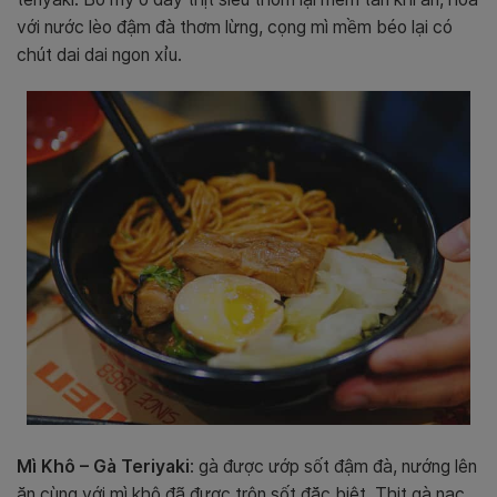
với nước lèo đậm đà thơm lừng, cọng mì mềm béo lại có
chút dai dai ngon xỉu.
Mì Khô – Gà Teriyaki
: gà được ướp sốt đậm đà, nướng lên
ăn cùng với mì khô đã được trộn sốt đặc biệt. Thịt gà nạc