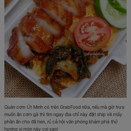
Quán cơm Út Minh có trên GrabFood nữa, nếu mà giờ trưa
muốn ăn cơm gà thì tìm ngay địa chỉ này đặt ship về mấy
phần ăn cho đã hen, rủ cả hội văn phòng khám phá thử
hương vị món này coi sao!