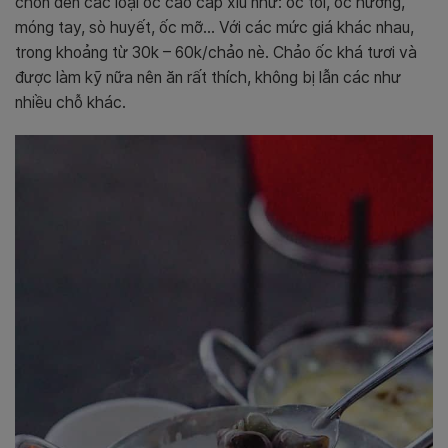
chon đến các loại ốc cao cấp xíu như: ốc tỏi, ốc hương,
móng tay, sò huyết, ốc mỡ… Với các mức giá khác nhau,
trong khoảng từ 30k – 60k/chảo nè. Chảo ốc khá tươi và
được làm kỹ nữa nên ăn rất thích, không bị lẫn các như
nhiều chỗ khác.