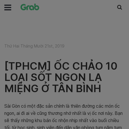
Thứ Hai Tháng Mười 21st, 2019
[TPHCM] ỐC CHẢO 10
LOẠI SỐT NGON LẠ
MIỆNG Ở TÂN BÌNH
Sài Gòn có một đặc sản chính là thiên đường các món ốc
ngon, ai đi ai về cũng thương nhớ nhất là vị ốc nơi này. Bạn
sẽ thấy những khu bán ốc nhộn nhịp nhất vào buổi chiều
tối, từ học sinh, sinh viên đến dân văn phòng tụm năm tụm