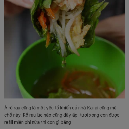
À rổ rau cũng là một yếu tố khiến cả nhà Kai ai cũng mê
chổ này. Rổ rau lúc nào cũng đầy ấp, tươi xong còn được
refill miễn phí nữa thì còn gì bằng