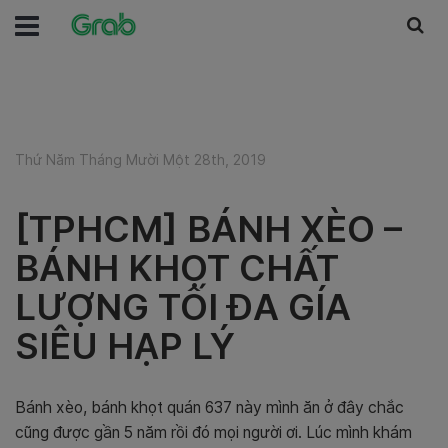
Thứ Năm Tháng Mười Một 28th, 2019
[TPHCM] BÁNH XÈO –
BÁNH KHỌT CHẤT
LƯỢNG TỐI ĐA GÍA
SIÊU HẠP LÝ
Bánh xèo, bánh khọt quán 637 này mình ăn ở đây chắc
cũng được gần 5 năm rồi đó mọi người ơi. Lúc mình khám