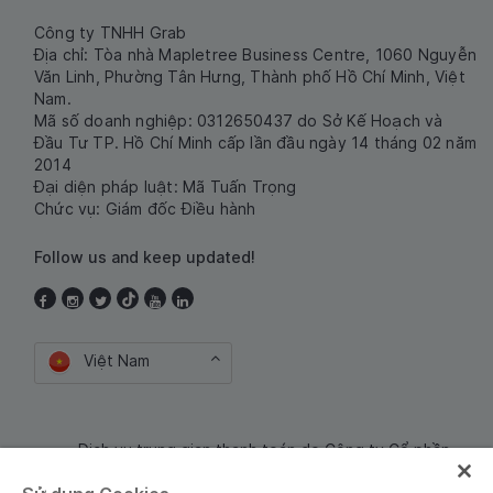
Công ty TNHH Grab
Địa chỉ: Tòa nhà Mapletree Business Centre, 1060 Nguyễn
Văn Linh, Phường Tân Hưng, Thành phố Hồ Chí Minh, Việt
Nam.
Mã số doanh nghiệp: 0312650437 do Sở Kế Hoạch và
Đầu Tư TP. Hồ Chí Minh cấp lần đầu ngày 14 tháng 02 năm
2014
Đại diện pháp luật: Mã Tuấn Trọng
Chức vụ: Giám đốc Điều hành
Follow us and keep updated!
Việt Nam
Dịch vụ trung gian thanh toán do Công ty Cổ phần
Công nghệ và Dịch Vụ Moca cung cấp. Mã số doanh