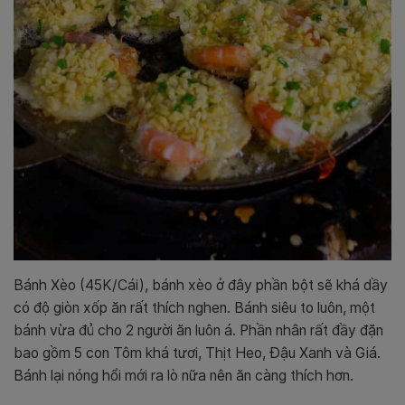
Bánh Xèo (45K/Cái), bánh xèo ở đây phần bột sẽ khá dầy
có độ giòn xốp ăn rất thích nghen. Bánh siêu to luôn, một
bánh vừa đủ cho 2 người ăn luôn á. Phần nhân rất đầy đặn
bao gồm 5 con Tôm khá tươi, Thịt Heo, Đậu Xanh và Giá.
Bánh lại nóng hổi mới ra lò nữa nên ăn càng thích hơn.