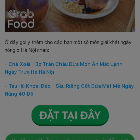
Ở đây gợi ý thêm cho các bạn một số món giải khát ngày
nóng ở Hà Nội nhen:
– Chè Xoài – Bơ Trân Châu Dừa Món Ăn Mát Lạnh
Ngày Trưa Hè Hà Nội
–
Tàu Hủ Khoai Dẻo – Sầu Riêng Cốt Dừa Mát Mẻ Ngày
Nắng 40 Độ