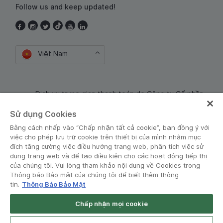
Follow us and keep updated!
Việt Nam
Dịch vụ trung gian thanh toán do Công ty Cổ phần
Công nghệ và Dịch Vụ Moca cung cấp. Mã số doanh
Sử dụng Cookies
nghiệp: 0106254974
Bằng cách nhấp vào “Chấp nhận tất cả cookie”, bạn đồng ý với
việc cho phép lưu trữ cookie trên thiết bị của mình nhằm mục
đích tăng cường việc điều hướng trang web, phân tích việc sử
dụng trang web và để tạo điều kiện cho các hoạt động tiếp thị
của chúng tôi. Vui lòng tham khảo nội dung về Cookies trong
Thông báo Bảo mật của chúng tôi để biết thêm thông
tin.
Thông Báo Bảo Mật
Điều khoản và Chính sách
•
Thông báo Bảo mật
Chấp nhận mọi cookie
© Grab 2010 - 2026