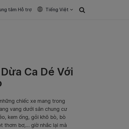
ung tâm Hỗ trợ
Tiếng Việt
Dừa Ca Dé Với
o
 những chiếc xe mang trong
 vang vang dưới sân chung cư
éo, kem ống, gỏi khô bò, bò
ệt thơm bơ,… giờ nhắc lại mà