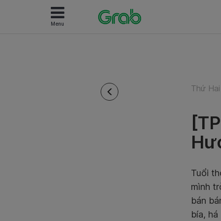
Menu
Thứ Hai
[TP
Hươ
Tuổi t
mình tr
bán bán
bía, há