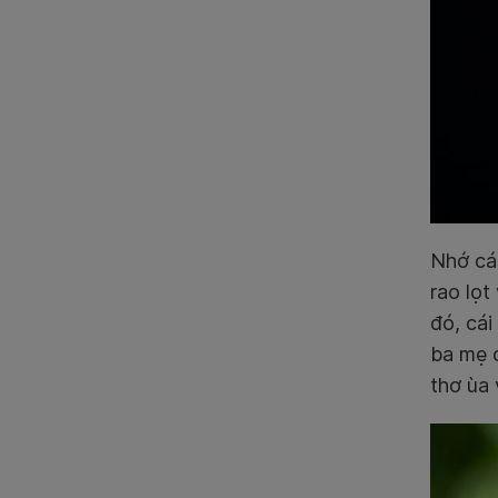
Nhớ cá
rao lọt
đó, cái
ba mẹ c
thơ ùa 