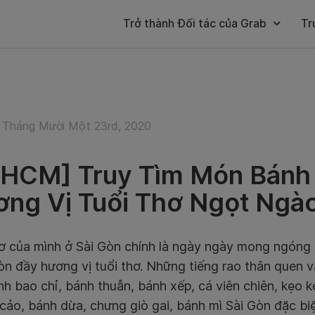
Trở thành Đối tác của Grab
Tr
 Tháng Mười Một 23rd, 2020
HCM] Truy Tìm Món Bánh 
ng Vị Tuổi Thơ Ngọt Ngà
hơ của mình ở Sài Gòn chính là ngày ngày mong ngóng
òn đầy hương vị tuổi thơ. Những tiếng rao thân quen
h bao chỉ, bánh thuẫn, bánh xếp, cá viên chiên, kẹo k
 cảo, bánh dừa, chưng giò gai, bánh mì Sài Gòn đặc bi