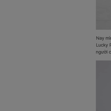
Nay mìn
Lucky P
người c