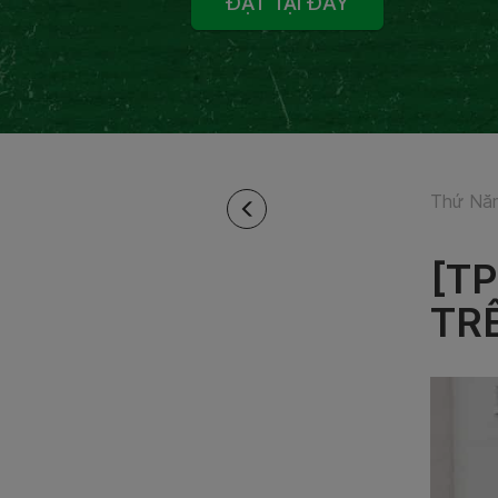
ĐẶT TẠI ĐÂY
Thứ Năm
[T
TR