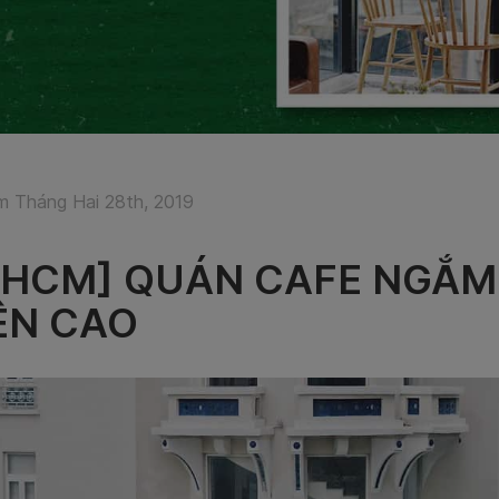
 Tháng Hai 28th, 2019
PHCM] QUÁN CAFE NGẮM 
ÊN CAO