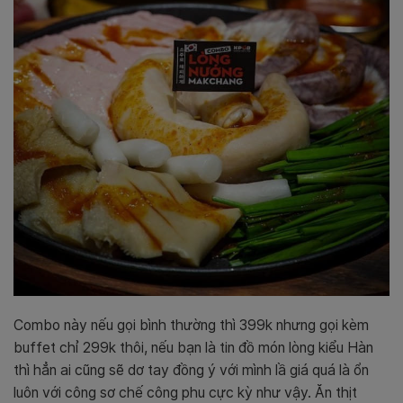
Combo này nếu gọi bình thường thì 399k nhưng gọi kèm
buffet chỉ 299k thôi, nếu bạn là tin đồ món lòng kiểu Hàn
thì hẳn ai cũng sẽ dơ tay đồng ý với mình lầ giá quá là ổn
luôn với công sơ chế công phu cực kỳ như vậy. Ăn thịt