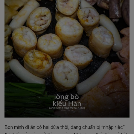
Bọn mình đi ăn có hai đứa thôi, đang chuẩn bị “nhập tiệc”