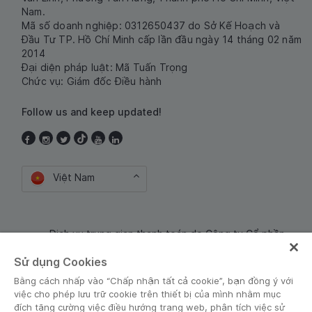
Nam.
Mã số doanh nghiệp: 0312650437 do Sở Kế Hoạch và
Đầu Tư TP. Hồ Chí Minh cấp lần đầu ngày 14 tháng 02 năm
2014
Đại diện pháp luật: Mã Tuấn Trọng
Chức vụ: Giám đốc Điều hành
Follow us and keep updated!
Việt Nam
Dịch vụ trung gian thanh toán do Công ty Cổ phần
Công nghệ và Dịch Vụ Moca cung cấp. Mã số doanh
Sử dụng Cookies
nghiệp: 0106254974
Bằng cách nhấp vào “Chấp nhận tất cả cookie”, bạn đồng ý với
việc cho phép lưu trữ cookie trên thiết bị của mình nhằm mục
đích tăng cường việc điều hướng trang web, phân tích việc sử