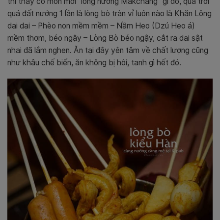
thì thấy có món mới “lòng nướng Makchang” gì đó, quá trời
quá đất nướng 1 lần là lòng bò tràn vỉ luôn nào là Khăn Lông
dai dai – Phèo non mềm mềm – Nầm Heo (Dzú Heo á)
mềm thơm, béo ngậy – Lòng Bò béo ngậy, cắt ra dai sật
nhai đã lắm nghen. Ăn tại đây yên tâm về chất lượng cũng
như khâu chế biến, ăn không bị hôi, tanh gì hết đó.