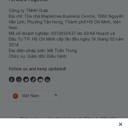
Công ty TNHH Grab
Địa chỉ: Tòa nhà Mapletree Business Centre, 1060 Nguyễn
Văn Linh, Phường Tân Hưng, Thành phố Hồ Chí Minh, Việt
Nam.
Mã số doanh nghiệp: 0312650437 do Sở Kế Hoạch và
Đầu Tư TP. Hồ Chí Minh cấp lần đầu ngày 14 tháng 02 năm
2014
Đại diện pháp luật: Mã Tuấn Trọng
Chức vụ: Giám đốc Điều hành
Follow us and keep updated!
Việt Nam
Dịch vụ trung gian thanh toán do Công ty Cổ phần
Công nghệ và Dịch Vụ Moca cung cấp. Mã số doanh