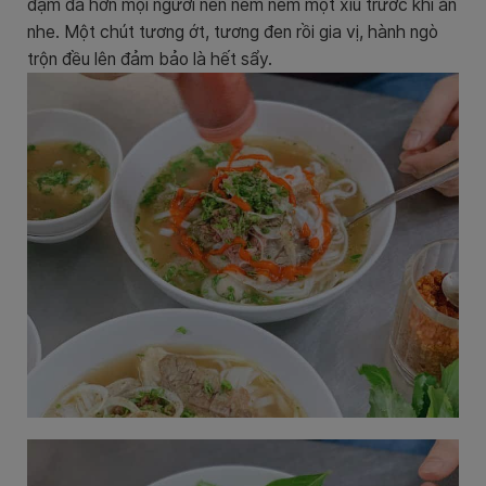
đậm đà hơn mọi người nên nêm nếm một xíu trước khi ăn
nhe. Một chút tương ớt, tương đen rồi gia vị, hành ngò
trộn đều lên đảm bảo là hết sẩy.