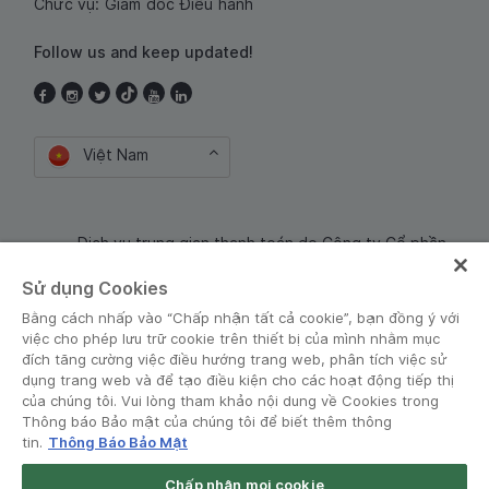
Chức vụ: Giám đốc Điều hành
Follow us and keep updated!
Việt Nam
Dịch vụ trung gian thanh toán do Công ty Cổ phần
Công nghệ và Dịch Vụ Moca cung cấp. Mã số doanh
Sử dụng Cookies
nghiệp: 0106254974
Bằng cách nhấp vào “Chấp nhận tất cả cookie”, bạn đồng ý với
việc cho phép lưu trữ cookie trên thiết bị của mình nhằm mục
đích tăng cường việc điều hướng trang web, phân tích việc sử
dụng trang web và để tạo điều kiện cho các hoạt động tiếp thị
của chúng tôi. Vui lòng tham khảo nội dung về Cookies trong
Thông báo Bảo mật của chúng tôi để biết thêm thông
tin.
Thông Báo Bảo Mật
Điều khoản và Chính sách
•
Thông báo Bảo mật
Chấp nhận mọi cookie