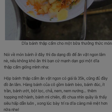
Dĩa bánh thập cẩm cho một bữa thưởng thức món 
Nói về món bánh ở đây thì đa dạng đồ để ăn vặt ngon lắm
nè, nếu không khó ăn thì bạn cứ mạnh dạn gọi một dĩa
thập cẩm giống mình nha:
Hộp bánh thập cẩm ăn vặt ngon có giá là 35k, cũng đủ đầy
đồ ăn lắm. Hàng bánh của cô gồm bánh bèo, bánh đúc, ít
trần, bánh ướt, bột lọc, chả, nem, nem nướng… thêm
topping mỡ hành, bánh mì chiên, đồ chua nhìn quầy là thấy
siêu hấp dẫn luôn , xong lúc bày trí ra dĩa càng mê mệt hơn
nữa nhe!