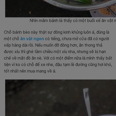
Nhìn mâm bánh là thấy có một buổi xế ăn vặt n
Chỗ bánh bèo này thật sự đông kinh khủng luôn á, đúng là
một chỗ
ăn vặt ngon
có tiếng, chưa mở cửa đã có người
xếp hàng dài rồi. Nếu muốn đỡ đông hơn, ăn thong thả
được xíu thì ghé tầm chiều một xíu nha, nhưng sẽ bị hạn
chế về mặt đồ ăn nè. Với có một điểm nữa là mình thấy bất
tiện vì ko có chỗ để xe nhe, đậu tạm lề đường cũng hơi khó,
tốt nhất nên mua mang về á.