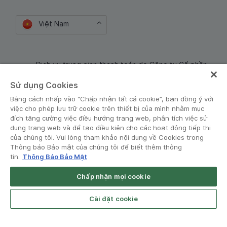
Việt Nam
Dịch vụ trung gian thanh toán do Công ty Cổ phần
Công nghệ và Dịch Vụ Moca cung cấp. Mã số doanh
Sử dụng Cookies
nghiệp: 0106254974
Bằng cách nhấp vào “Chấp nhận tất cả cookie”, bạn đồng ý với
việc cho phép lưu trữ cookie trên thiết bị của mình nhằm mục
đích tăng cường việc điều hướng trang web, phân tích việc sử
dụng trang web và để tạo điều kiện cho các hoạt động tiếp thị
của chúng tôi. Vui lòng tham khảo nội dung về Cookies trong
Thông báo Bảo mật của chúng tôi để biết thêm thông
tin.
Thông Báo Bảo Mật
Điều khoản và Chính sách
•
Thông báo Bảo mật
Chấp nhận mọi cookie
© Grab 2010 - 2026
Cài đặt cookie