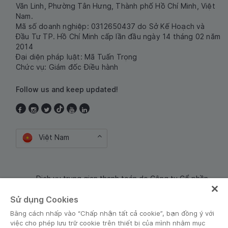
Văn Linh, Phường Tân Hưng, Thành phố Hồ Chí Minh, Việt
Nam.
Mã số doanh nghiệp: 0312650437 do Sở Kế Hoạch và
Đầu Tư TP. Hồ Chí Minh cấp lần đầu ngày 14 tháng 02 năm
2014
Đại diện pháp luật: Mã Tuấn Trọng
Chức vụ: Giám đốc Điều hành
Follow us and keep updated!
Việt Nam
Dịch vụ trung gian thanh toán do Công ty Cổ phần
Công nghệ và Dịch Vụ Moca cung cấp. Mã số doanh
Sử dụng Cookies
nghiệp: 0106254974
Bằng cách nhấp vào “Chấp nhận tất cả cookie”, bạn đồng ý với
việc cho phép lưu trữ cookie trên thiết bị của mình nhằm mục