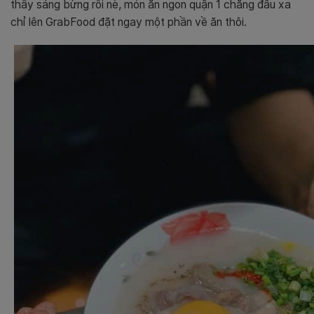
thấy sáng bừng rồi nè, món ăn ngon quận 1 chẳng đâu xa
chỉ lên GrabFood đặt ngay một phần về ăn thôi.