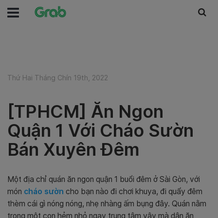
Thứ Hai Tháng Chín 19th, 2022
[TPHCM] Ăn Ngon
Quận 1 Với Cháo Sườn
Bán Xuyên Đêm
Một địa chỉ quán ăn ngon quận 1 buổi đêm ở Sài Gòn, với
món
cháo sườn
cho bạn nào đi chơi khuya, đi quẩy đêm
thèm cái gì nóng nóng, nhẹ nhàng ấm bụng đây. Quán nằm
trong một con hẻm nhỏ ngay trung tâm vậy mà dân ăn