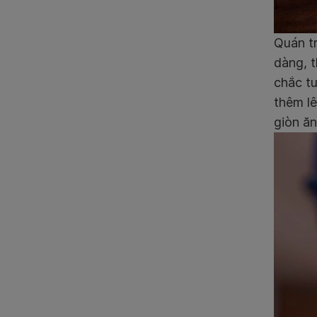
Quán tr
dàng, t
chắc tu
thêm l
giòn ăn