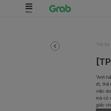
Menu
Thứ Ba 
[TP
“Anh hả
đi, thế
việc dư
mà có c
giấc ch