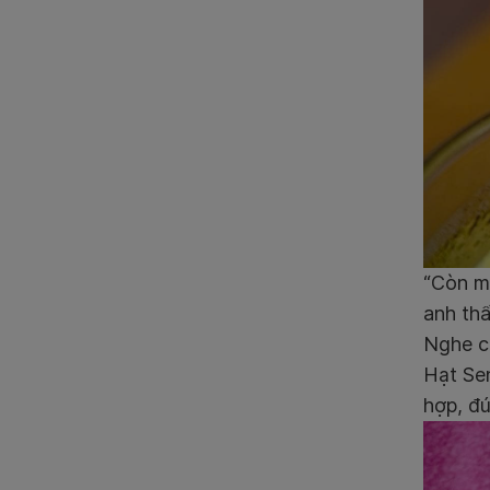
“Còn m
anh thấ
Nghe c
Hạt Sen
hợp, đú