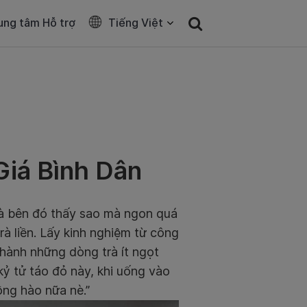
ung tâm Hỗ trợ
Tiếng Việt
Giá Bình Dân
trà bên đó thấy sao mà ngon quá
rà liền. Lấy kinh nghiệm từ công
thành những dòng trà ít ngọt
kỷ tử táo đỏ này, khi uống vào
ồng hào nữa nè.”