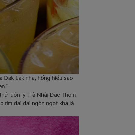
a Dak Lak nha, hổng hiểu sao
n.”
thử luôn ly Trà Nhài Đác Thơm
c rim dai dai ngòn ngọt khá là