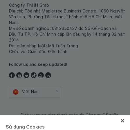
Công ty TNHH Grab
Địa chỉ: Tòa nhà Mapletree Business Centre, 1060 Nguyễn
Văn Linh, Phường Tân Hưng, Thành phố Hồ Chí Minh, Việt
Nam.
Mã số doanh nghiệp: 0312650437 do Sở Kế Hoạch và
Đầu Tư TP. Hồ Chí Minh cấp lần đầu ngày 14 tháng 02 năm
2014
Đại diện pháp luật: Mã Tuấn Trọng
Chức vụ: Giám đốc Điều hành
Follow us and keep updated!
Việt Nam
Dịch vụ trung gian thanh toán do Công ty Cổ phần
Công nghệ và Dịch Vụ Moca cung cấp. Mã số doanh
Sử dụng Cookies
nghiệp: 0106254974