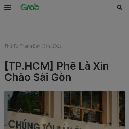
Thứ Tư Tháng Bảy 13th, 2022
[TP.HCM] Phê Là Xin
Chào Sài Gòn