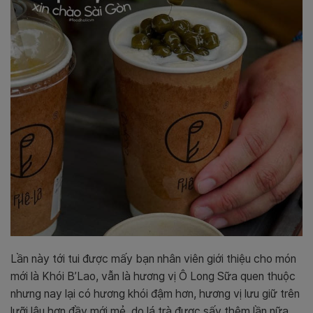
Lần này tới tui được mấy bạn nhân viên giới thiệu cho món
mới là Khói B’Lao, vẫn là hương vị Ô Long Sữa quen thuộc
nhưng nay lại có hương khói đậm hơn, hương vị lưu giữ trên
lưỡi lâu hơn đầy mới mẻ, do lá trà được sấy thêm lần nữa