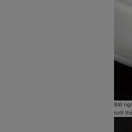
Bất ng
rưới th