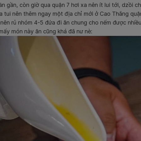
n gần, còn giờ qua quận 7 hơi xa nên ít lui tới, dzồi 
a tui nên thêm ngay một địa chỉ mới ở Cao Thắng quận 
 nên rủ nhóm 4-5 đứa đi ăn chung cho nếm được nhiều 
 mấy món này ăn cũng khá đã nư nè: