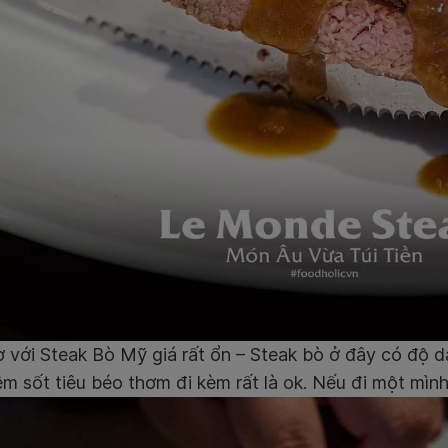
ờ với Steak Bò Mỹ giá rất ổn – Steak bò ở đây có độ 
êm sốt tiêu béo thơm đi kèm rất là ok. Nếu đi một mình