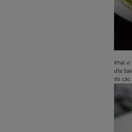
Khai vị
dĩa Sal
thì các