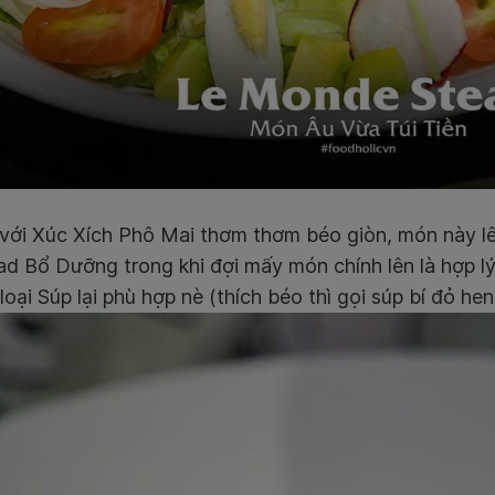
 với Xúc Xích Phô Mai thơm thơm béo giòn, món này l
ad Bổ Dưỡng trong khi đợi mấy món chính lên là hợp lý 
 loại Súp lại phù hợp nè (thích béo thì gọi súp bí đỏ hen