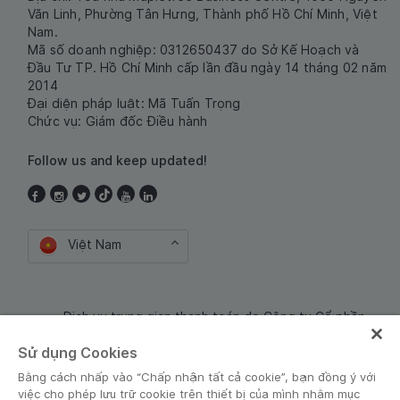
Văn Linh, Phường Tân Hưng, Thành phố Hồ Chí Minh, Việt
Nam.
Mã số doanh nghiệp: 0312650437 do Sở Kế Hoạch và
Đầu Tư TP. Hồ Chí Minh cấp lần đầu ngày 14 tháng 02 năm
2014
Đại diện pháp luật: Mã Tuấn Trọng
Chức vụ: Giám đốc Điều hành
Follow us and keep updated!
Việt Nam
Dịch vụ trung gian thanh toán do Công ty Cổ phần
Công nghệ và Dịch Vụ Moca cung cấp. Mã số doanh
Sử dụng Cookies
nghiệp: 0106254974
Bằng cách nhấp vào “Chấp nhận tất cả cookie”, bạn đồng ý với
việc cho phép lưu trữ cookie trên thiết bị của mình nhằm mục