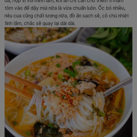
đà, hợp vị với mình lắm, khi ăn chỉ cần cho thêm tí mắm
tôm vào để dậy mùi nữa là vừa chuẩn luôn. Ốc bỏ nhiều,
riêu cua cũng chất lượng nữa, đồ ăn sạch sẽ, cô chú nhiệt
tình lắm, chắc sẽ quay lại dài dài.