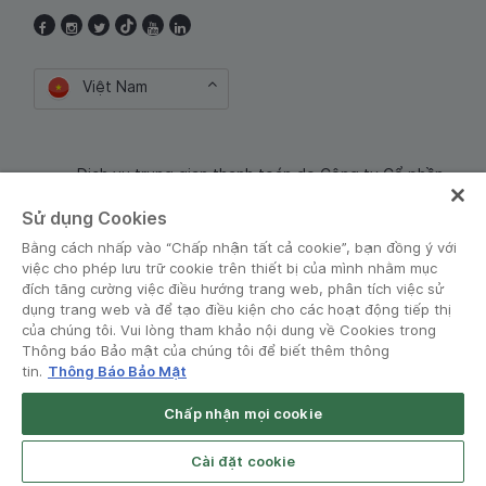
Việt Nam
Dịch vụ trung gian thanh toán do Công ty Cổ phần
Công nghệ và Dịch Vụ Moca cung cấp. Mã số doanh
Sử dụng Cookies
nghiệp: 0106254974
Bằng cách nhấp vào “Chấp nhận tất cả cookie”, bạn đồng ý với
việc cho phép lưu trữ cookie trên thiết bị của mình nhằm mục
đích tăng cường việc điều hướng trang web, phân tích việc sử
dụng trang web và để tạo điều kiện cho các hoạt động tiếp thị
của chúng tôi. Vui lòng tham khảo nội dung về Cookies trong
Thông báo Bảo mật của chúng tôi để biết thêm thông
tin.
Thông Báo Bảo Mật
Điều khoản và Chính sách
•
Thông báo Bảo mật
Chấp nhận mọi cookie
© Grab 2010 - 2026
Cài đặt cookie