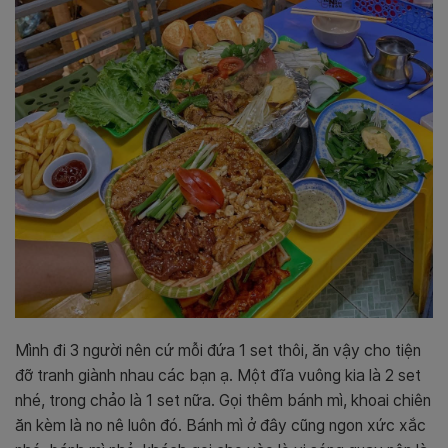
Mình đi 3 người nên cứ mỗi đứa 1 set thôi, ăn vậy cho tiện
đỡ tranh giành nhau các bạn ạ. Một đĩa vuông kia là 2 set
nhé, trong chảo là 1 set nữa. Gọi thêm bánh mì, khoai chiên
ăn kèm là no nê luôn đó. Bánh mì ở đây cũng ngon xức xắc