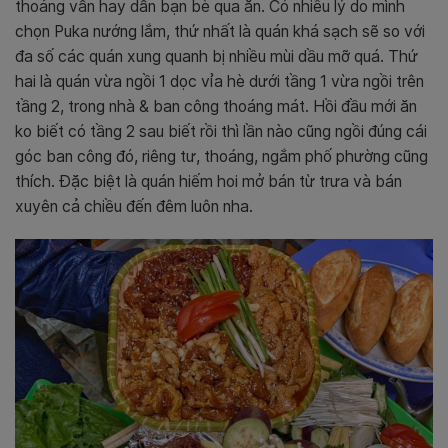
thoảng vẫn hay dẫn bạn bè qua ăn. Có nhiều lý do mình
chọn Puka nướng lắm, thứ nhất là quán khá sạch sẽ so với
đa số các quán xung quanh bị nhiều mùi dầu mỡ quá. Thứ
hai là quán vừa ngồi 1 dọc vỉa hè dưới tầng 1 vừa ngồi trên
tầng 2, trong nhà & ban công thoáng mát. Hồi đầu mới ăn
ko biết có tầng 2 sau biết rồi thì lần nào cũng ngồi đúng cái
góc ban công đó, riêng tư, thoáng, ngắm phố phường cũng
thích. Đặc biệt là quán hiếm hoi mở bán từ trưa và bán
xuyên cả chiều đến đêm luôn nha.