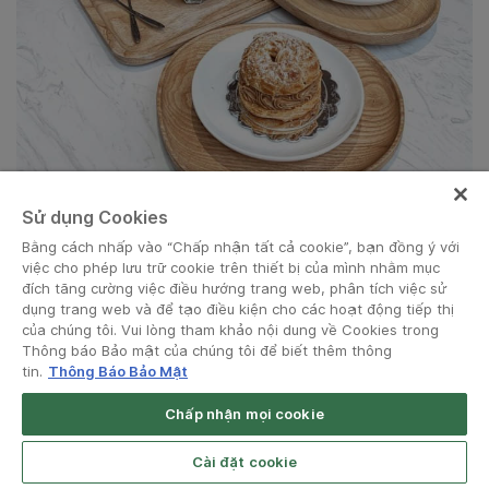
Sử dụng Cookies
Nguồn ảnh: @trangnhimtron
Bằng cách nhấp vào “Chấp nhận tất cả cookie”, bạn đồng ý với
việc cho phép lưu trữ cookie trên thiết bị của mình nhằm mục
đích tăng cường việc điều hướng trang web, phân tích việc sử
dụng trang web và để tạo điều kiện cho các hoạt động tiếp thị
của chúng tôi. Vui lòng tham khảo nội dung về Cookies trong
Thông báo Bảo mật của chúng tôi để biết thêm thông
tin.
Thông Báo Bảo Mật
10. Feeling Tea
Chấp nhận mọi cookie
Đúng như cái tên “Feeling Tea” – Trà sữa của cảm xúc, của
Cài đặt cookie
những rung động vị giác đầy hứng khởi và tràn đầy sức