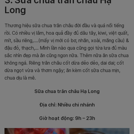
3. Sữa chua trân châu Hạ
Long
Thương hiệu sữa chua trân châu đời đầu và quá nổi tiếng
rồi. Có nhiều vị lắm, hoa quả đầy đủ dâu tây, kiwi, việt quất,
mít, sầu riêng,….(mấy vị mới có bơ, nhãn, xoài, mãng cầu) &
đậu đỏ, thạch,…
Mình lần nào qua cũng gọi tứa lưa đủ màu
sắc nhìn đẹp mà ăn cũng ngon nữa. Thêm nữa ăn sữa chua
không ngá. Riêng trân châu cốt dừa dẻo dẻo, dai dai; cốt
dừa ngọt vừa và thơm ngậy; ăn kèm cốt sữa chua mịn,
chua dịu là mê.
Sữa chua trân châu Hạ Long
Địa chỉ: Nhiều chi nhánh
Giờ hoạt động: 9h – 23h