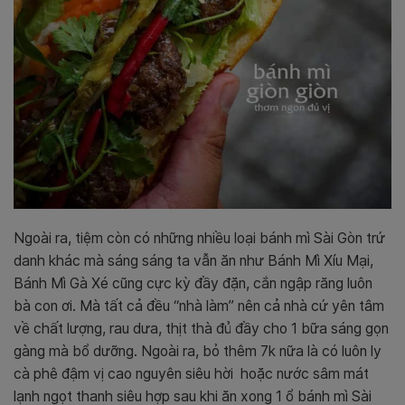
Ngoài ra, tiệm còn có những nhiều loại bánh mì Sài Gòn trứ
danh khác mà sáng sáng ta vẫn ăn như Bánh Mì Xíu Mại,
Bánh Mì Gà Xé cũng cực kỳ đầy đặn, cắn ngập răng luôn
bà con ơi. Mà tất cả đều “nhà làm” nên cả nhà cứ yên tâm
về chất lượng, rau dưa, thịt thà đủ đầy cho 1 bữa sáng gọn
gàng mà bổ dưỡng. Ngoài ra, bỏ thêm 7k nữa là có luôn ly
cà phê đậm vị cao nguyên siêu hời hoặc nước sâm mát
lạnh ngọt thanh siêu hợp sau khi ăn xong 1 ổ bánh mì Sài