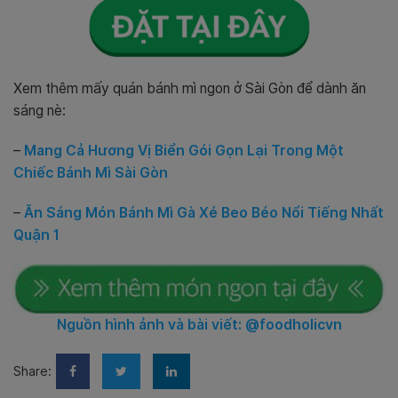
Xem thêm mấy quán bánh mì ngon ở Sài Gòn để dành ăn
sáng nè:
–
Mang Cả Hương Vị Biển Gói Gọn Lại Trong Một
Chiếc Bánh Mì Sài Gòn
–
Ăn Sáng Món Bánh Mì Gà Xé Beo Béo Nổi Tiếng Nhất
Quận 1
Nguồn hình ảnh và bài viết: @foodholicvn
Share: