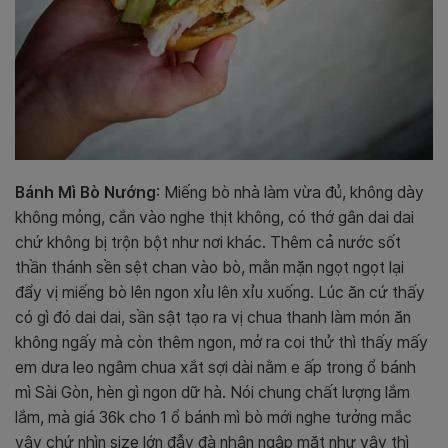
Bánh Mì Bò Nướng
: Miếng bò nhà làm vừa đủ, không dày
không mỏng, cắn vào nghe thịt không, có thớ gân dai dai
chứ không bị trộn bột như nơi khác. Thêm cả nước sốt
thần thánh sền sệt chan vào bò, mằn mặn ngọt ngọt lại
đẩy vị miếng bò lên ngon xỉu lên xỉu xuống. Lúc ăn cứ thấy
có gì đó dai dai, sần sật tạo ra vị chua thanh làm món ăn
không ngấy mà còn thêm ngon, mở ra coi thử thì thấy mấy
em dưa leo ngâm chua xắt sợi dài nằm e ấp trong ổ bánh
mì Sài Gòn, hèn gì ngon dữ hà. Nói chung chất lượng lắm
lắm, mà giá 36k cho 1 ổ bánh mì bò mới nghe tưởng mắc
vậy chứ nhìn size lớn đẫy đà nhân ngập mặt như vậy thì