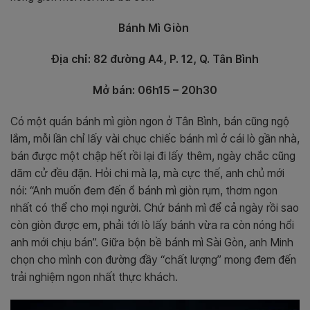
Bánh Mì Giòn
Địa chỉ: 82 đường A4, P. 12, Q. Tân Bình
Mở bán: 06h15 – 20h30
Có một quán bánh mì giòn ngon ở Tân Bình, bán cũng ngộ
lắm, mỗi lần chỉ lấy vài chục chiếc bánh mì ở cái lò gần nhà,
bán được một chập hết rồi lại đi lấy thêm, ngày chắc cũng
dăm cử đều đặn. Hỏi chi mà lạ, mà cực thế, anh chủ mới
nói: “Anh muốn đem đến ổ bánh mì giòn rụm, thơm ngon
nhất có thể cho mọi người. Chứ bánh mì để cả ngày rồi sao
còn giòn được em, phải tới lò lấy bánh vừa ra còn nóng hổi
anh mới chịu bán”. Giữa bộn bề bánh mì Sài Gòn, anh Minh
chọn cho mình con đường đầy “chất lượng” mong đem đến
trải nghiệm ngon nhất thực khách.