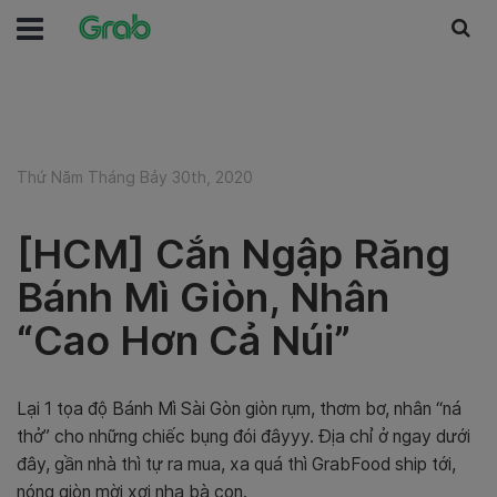
Thứ Năm Tháng Bảy 30th, 2020
[HCM] Cắn Ngập Răng
Bánh Mì Giòn, Nhân
“Cao Hơn Cả Núi”
Lại 1 tọa độ Bánh Mì Sài Gòn giòn rụm, thơm bơ, nhân “ná
thở” cho những chiếc bụng đói đâyyy. Địa chỉ ở ngay dưới
đây, gần nhà thì tự ra mua, xa quá thì GrabFood ship tới,
nóng giòn mời xơi nha bà con.