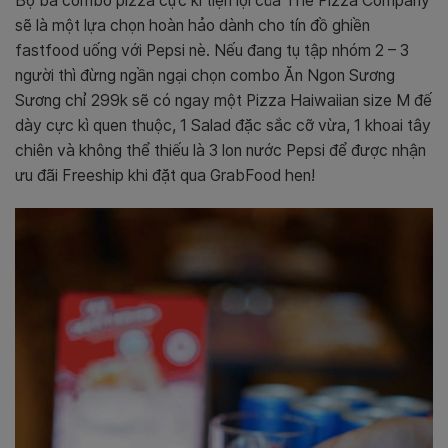
Bộ ba combo pizza cực kì tiện lợi của The Pizza Company
sẽ là một lựa chọn hoàn hảo dành cho tín đồ ghiền
fastfood uống với Pepsi nè. Nếu đang tụ tập nhóm 2 – 3
người thì đừng ngần ngại chọn combo Ăn Ngon Sương
Sương chỉ 299k sẽ có ngay một Pizza Haiwaiian size M đế
dày cực kì quen thuộc, 1 Salad đặc sắc cỡ vừa, 1 khoai tây
chiên và không thể thiếu là 3 lon nước Pepsi để được nhận
ưu đãi Freeship khi đặt qua GrabFood hen!