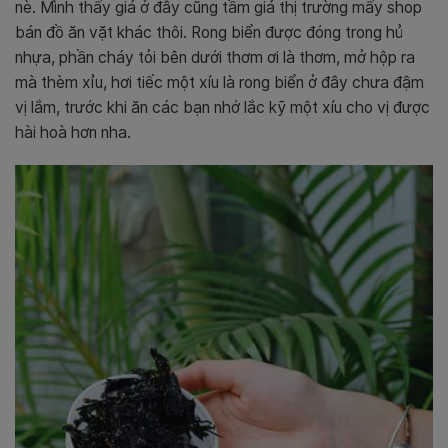
nè. Mình thấy giá ở đây cũng tầm giá thị trường mấy shop
bán đồ ăn vặt khác thôi. Rong biển được đóng trong hủ
nhựa, phần cháy tỏi bên dưới thơm ơi là thơm, mở hộp ra
mà thèm xỉu, hơi tiếc một xíu là rong biển ở đây chưa đậm
vị lắm, trước khi ăn các bạn nhớ lắc kỹ một xíu cho vị được
hài hoà hơn nha.