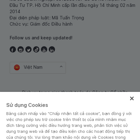
Đầu Tư TP. Hồ Chí Minh cấp lần đầu ngày 14 tháng 02 năm
2014
Đại diện pháp luật: Mã Tuấn Trọng
Chức vụ: Giám đốc Điều hành
Follow us and keep updated!
Việt Nam
Dịch vụ trung gian thanh toán do Công ty Cổ phần
Công nghệ và Dịch Vụ Moca cung cấp. Mã số doanh
Sử dụng Cookies
nghiệp: 0106254974
Bằng cách nhấp vào “Chấp nhận tất cả cookie”, bạn đồng ý với
việc cho phép lưu trữ cookie trên thiết bị của mình nhằm mục
đích tăng cường việc điều hướng trang web, phân tích việc sử
dụng trang web và để tạo điều kiện cho các hoạt động tiếp thị
của chúng tôi. Vui lòng tham khảo nội dung về Cookies trong