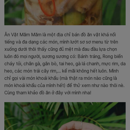
Ăn Vặt Măm Măm là một địa chỉ bán đồ ăn vặt khá nổi
tiếng và đa dạng các món, mình lướt sơ sơ menu từ trên
xuống dưới thôi thấy cũng đủ mệt mà đau đầu lựa chọn
luôn đó mọi người, sương sương có: Bánh tráng, Rong biển
cháy tỏi, chân gà, gân bò, tai heo, gà lá chanh, mực rim, da
heo, các món trái cây rim,… kể mãi không hết luôn. Mình
chỉ gọi vài món khoái khẩu (mà thật ra món nào cũng là
món khoái khẩu của mình hết) để thử xem như nào thôi nè.
Cùng tham khảo đồ ăn ở đây với mình nha!