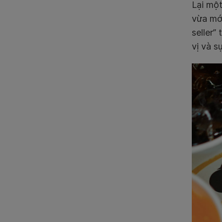
Lại một
vừa mớ
seller”
vị và s