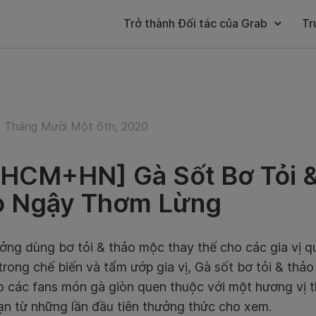
Trở thành Đối tác của Grab
Tr
 Tháng Mười Một 6th, 2020
HCM+HN] Gà Sốt Bơ Tỏi 
o Ngậy Thơm Lừng
ởng dùng bơ tỏi & thảo mộc thay thế cho các gia vị q
 trong chế biến và tẩm ướp gia vị, Gà sốt bơ tỏi & th
o các fans món gà giòn quen thuộc với một hương vị t
ạn từ những lần đầu tiên thưởng thức cho xem.