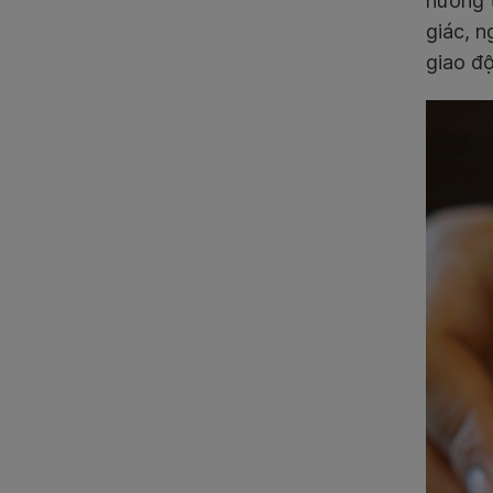
hương 
giác, n
giao độ