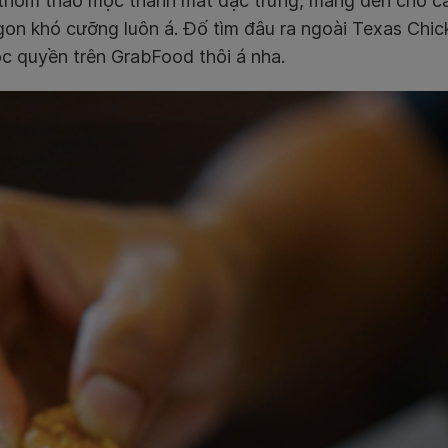
thơm thảo mộc thanh mát đặc trưng, mang đến cho các
gon khó cưỡng luôn á. Đố tìm đâu ra ngoài Texas Chi
c quyền trên GrabFood thôi á nha.