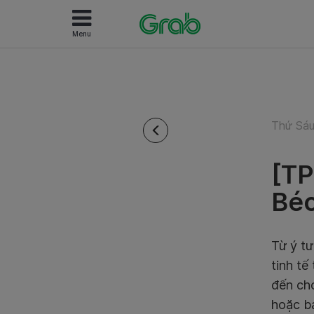
Menu
Thứ Sáu
[TP
Bé
Từ ý tư
tinh tế
đến ch
hoặc b