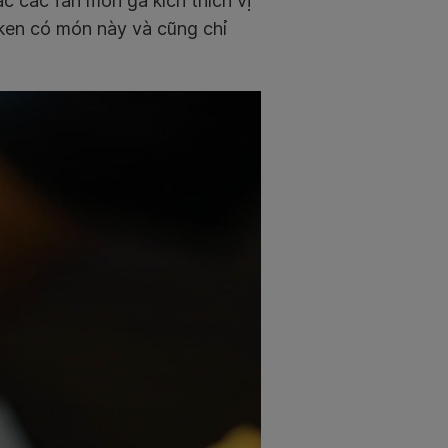
 các fan món gà kích thích vị
cken có món này và cũng chỉ