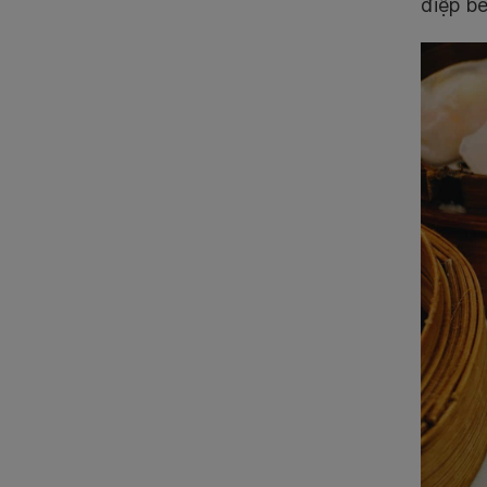
điệp b