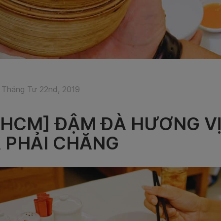
 Tháng Tư 22nd, 2019
PHCM] ĐẬM ĐÀ HƯƠNG V
Á PHẢI CHĂNG