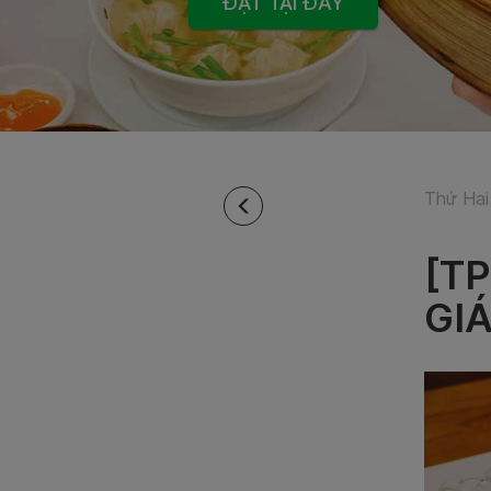
ĐẶT TẠI ĐÂY
Thứ Hai
[T
GI