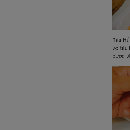
Tàu Hủ
vỏ tàu 
được vị