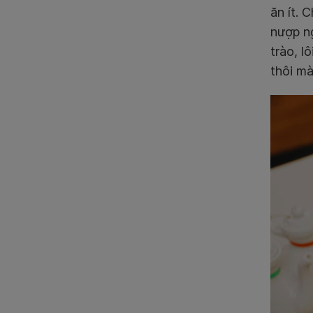
ăn ít.
nượp n
trào, l
thôi mà