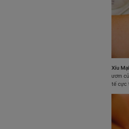
Xíu Mạ
ươm củ
tế cực 