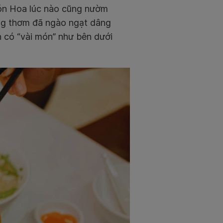
món Hoa lúc nào cũng nườm
ng thơm đã ngào ngạt dâng
n có “vài món” như bên dưới