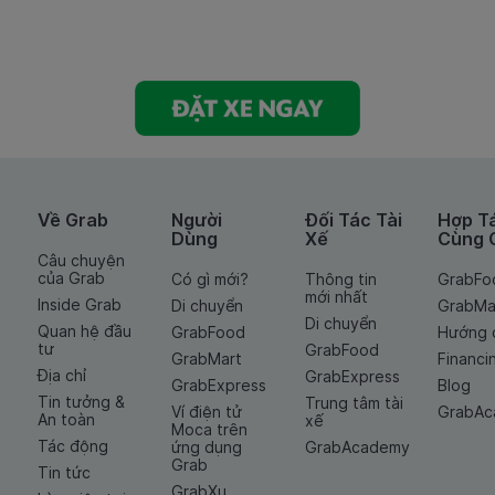
Về Grab
Người
Đối Tác Tài
Hợp T
Dùng
Xế
Cùng 
Câu chuyện
của Grab
Có gì mới?
Thông tin
GrabFo
mới nhất
Inside Grab
Di chuyển
GrabMa
Di chuyển
Quan hệ đầu
GrabFood
Hướng 
tư
GrabFood
GrabMart
Financi
Địa chỉ
GrabExpress
GrabExpress
Blog
Tin tưởng &
Trung tâm tài
Ví điện tử
GrabA
An toàn
xế
Moca trên
Tác động
ứng dụng
GrabAcademy
Grab
Tin tức
GrabXu