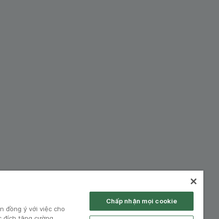
hiệp:
Chấp nhận mọi cookie
n đồng ý với việc cho
c đích tăng cường