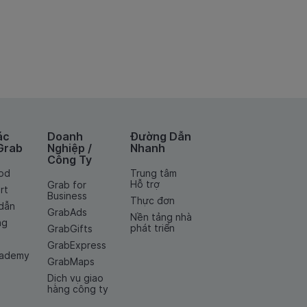
ác
Doanh
Đường Dẫn
Grab
Nghiệp /
Nhanh
Công Ty
od
Trung tâm
Hỗ trợ
Grab for
rt
Business
Thực đơn
dẫn
GrabAds
Nền tảng nhà
ng
phát triển
GrabGifts
GrabExpress
cademy
GrabMaps
Dịch vụ giao
hàng công ty