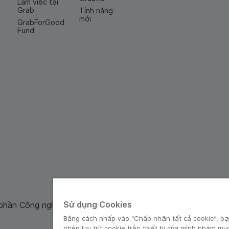
Làm việc tại
Grab
Tính năng
mới
GrabForGood
Fund
Sử dụng Cookies
 phần Công nghệ và Dịch Vụ Moca cung cấp. Mã số doanh ng
Bằng cách nhấp vào “Chấp nhận tất cả cookie”, bạ
phép lưu trữ cookie trên thiết bị của mình nhằm mụ