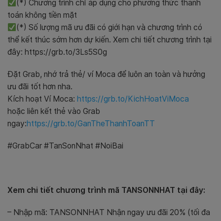
(*) Chương trình chỉ áp dụng cho phương thức thanh
toán không tiền mặt
(*) Số lượng mã ưu đãi có giới hạn và chương trình có
thể kết thúc sớm hơn dự kiến. Xem chi tiết chương trình tại
đây: https://grb.to/3Ls5S0g
Đặt Grab, nhớ trả thẻ/ ví Moca để luôn an toàn và hưởng
ưu đãi tốt hơn nha.
Kích hoạt Ví Moca:
https://grb.to/KichHoatViMoca
hoặc liên kết thẻ vào Grab
ngay:
https://grb.to/GanTheThanhToanTT
#GrabCar #TanSonNhat #NoiBai
Xem chi tiết chương trình mã TANSONNHAT tại đây:
– Nhập mã: TANSONNHAT Nhận ngay ưu đãi 20% (tối đa