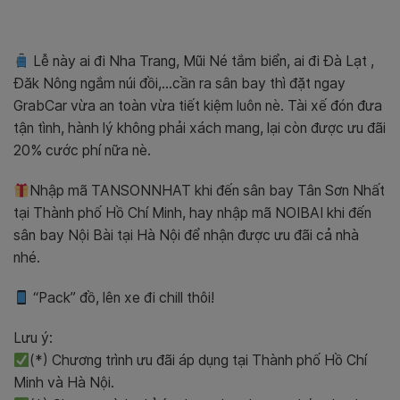
Lễ này ai đi Nha Trang, Mũi Né tắm biển, ai đi Đà Lạt ,
Đăk Nông ngắm núi đồi,…cần ra sân bay thì đặt ngay
GrabCar vừa an toàn vừa tiết kiệm luôn nè. Tài xế đón đưa
tận tình, hành lý không phải xách mang, lại còn được ưu đãi
20% cước phí nữa nè.
Nhập mã TANSONNHAT khi đến sân bay Tân Sơn Nhất
tại Thành phố Hồ Chí Minh, hay nhập mã NOIBAI khi đến
sân bay Nội Bài tại Hà Nội để nhận được ưu đãi cả nhà
nhé.
“Pack” đồ, lên xe đi chill thôi!
Lưu ý:
(*) Chương trình ưu đãi áp dụng tại Thành phố Hồ Chí
Minh và Hà Nội.