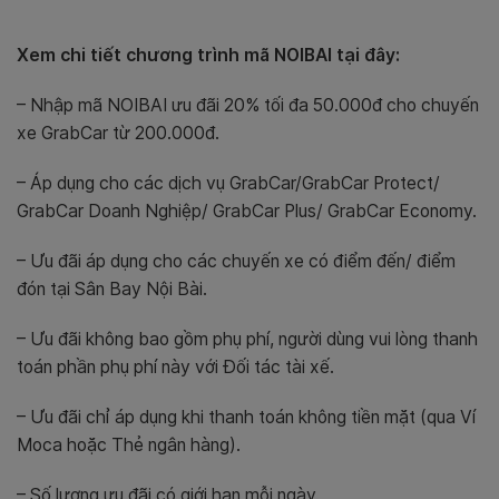
Xem chi tiết chương trình mã NOIBAI tại đây:
– Nhập mã NOIBAI ưu đãi 20% tối đa 50.000đ cho chuyến
xe GrabCar từ 200.000đ.
– Áp dụng cho các dịch vụ GrabCar/GrabCar Protect/
GrabCar Doanh Nghiệp/ GrabCar Plus/ GrabCar Economy.
– Ưu đãi áp dụng cho các chuyến xe có điểm đến/ điểm
đón tại Sân Bay Nội Bài.
– Ưu đãi không bao gồm phụ phí, người dùng vui lòng thanh
toán phần phụ phí này với Đối tác tài xế.
– Ưu đãi chỉ áp dụng khi thanh toán không tiền mặt (qua Ví
Moca hoặc Thẻ ngân hàng).
– Số lượng ưu đãi có giới hạn mỗi ngày.