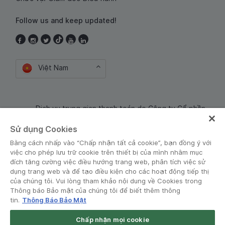
Follow us and keep updated!
Việt Nam
Dịch vụ trung gian thanh toán do Công ty Cổ phần
Công nghệ và Dịch Vụ Moca cung cấp. Mã số doanh
Sử dụng Cookies
nghiệp: 0106254974
Bằng cách nhấp vào “Chấp nhận tất cả cookie”, bạn đồng ý với
việc cho phép lưu trữ cookie trên thiết bị của mình nhằm mục
đích tăng cường việc điều hướng trang web, phân tích việc sử
dụng trang web và để tạo điều kiện cho các hoạt động tiếp thị
của chúng tôi. Vui lòng tham khảo nội dung về Cookies trong
Thông báo Bảo mật của chúng tôi để biết thêm thông
tin.
Thông Báo Bảo Mật
Điều khoản và Chính sách
•
Thông báo Bảo mật
Chấp nhận mọi cookie