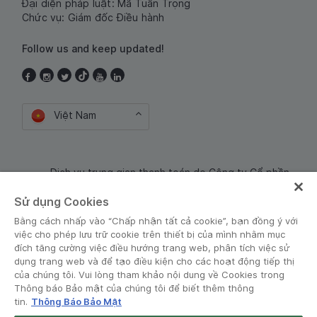
Đại diện pháp luật: Mã Tuấn Trọng
Chức vụ: Giám đốc Điều hành
Follow us and keep updated!
Việt Nam
Dịch vụ trung gian thanh toán do Công ty Cổ phần
Công nghệ và Dịch Vụ Moca cung cấp. Mã số doanh
Sử dụng Cookies
nghiệp: 0106254974
Bằng cách nhấp vào “Chấp nhận tất cả cookie”, bạn đồng ý với
việc cho phép lưu trữ cookie trên thiết bị của mình nhằm mục
đích tăng cường việc điều hướng trang web, phân tích việc sử
dụng trang web và để tạo điều kiện cho các hoạt động tiếp thị
của chúng tôi. Vui lòng tham khảo nội dung về Cookies trong
Thông báo Bảo mật của chúng tôi để biết thêm thông
tin.
Thông Báo Bảo Mật