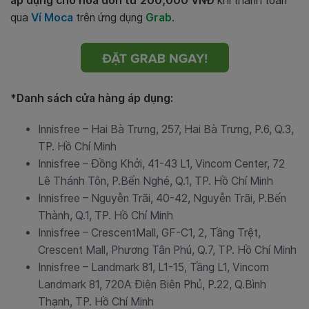
áp dụng cho hóa đơn từ 200,000 VNĐ
khi thanh toán
qua
Ví Moca
trên ứng dụng
Grab
.
*Danh sách cửa hàng áp dụng:
Innisfree – Hai Bà Trưng, 257, Hai Bà Trưng, P.6, Q.3,
TP. Hồ Chí Minh
Innisfree – Đồng Khởi, 41-43 L1, Vincom Center, 72
Lê Thánh Tôn, P.Bến Nghé, Q.1, TP. Hồ Chí Minh
Innisfree – Nguyễn Trãi, 40-42, Nguyễn Trãi, P.Bến
Thành, Q.1, TP. Hồ Chí Minh
Innisfree – CrescentMall, GF-C1, 2, Tầng Trệt,
Crescent Mall, Phương Tân Phú, Q.7, TP. Hồ Chí Minh
Innisfree – Landmark 81, L1-15, Tầng L1, Vincom
Landmark 81, 720A Điện Biên Phủ, P.22, Q.Bình
Thạnh, TP. Hồ Chí Minh