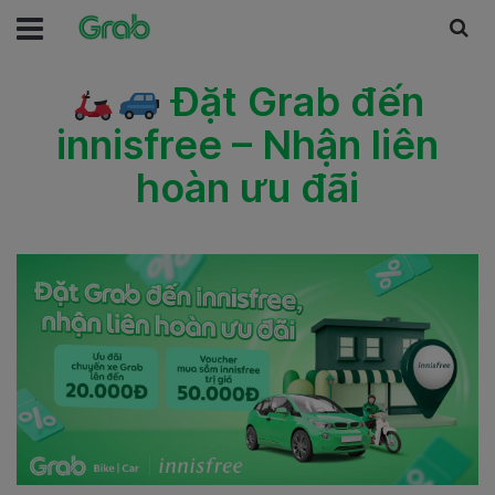
Đặt Grab đến
innisfree – Nhận liên
hoàn ưu đãi