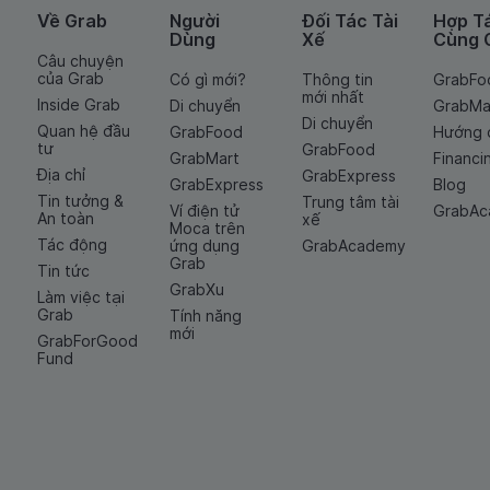
Về Grab
Người
Đối Tác Tài
Hợp T
Dùng
Xế
Cùng 
Câu chuyện
của Grab
Có gì mới?
Thông tin
GrabFo
mới nhất
Inside Grab
Di chuyển
GrabMa
Di chuyển
Quan hệ đầu
GrabFood
Hướng 
tư
GrabFood
GrabMart
Financi
Địa chỉ
GrabExpress
GrabExpress
Blog
Tin tưởng &
Trung tâm tài
Ví điện tử
GrabA
An toàn
xế
Moca trên
Tác động
ứng dụng
GrabAcademy
Grab
Tin tức
GrabXu
Làm việc tại
Grab
Tính năng
mới
GrabForGood
Fund