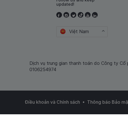
updated!
Việt Nam
Dịch vụ trung gian thanh toán do Công ty Cổ
0106254974
•
Điều khoản và Chính sách
Thông báo Bảo mậ