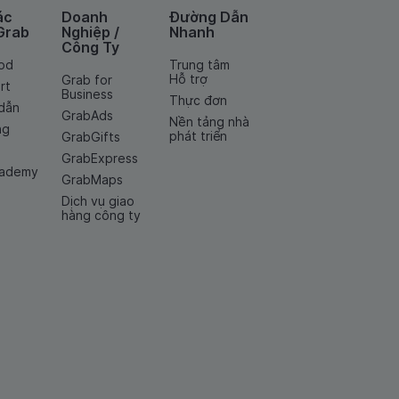
ác
Doanh
Đường Dẫn
Grab
Nghiệp /
Nhanh
Công Ty
od
Trung tâm
Hỗ trợ
Grab for
rt
Business
Thực đơn
dẫn
GrabAds
Nền tảng nhà
ng
phát triển
GrabGifts
GrabExpress
cademy
GrabMaps
Dịch vụ giao
hàng công ty