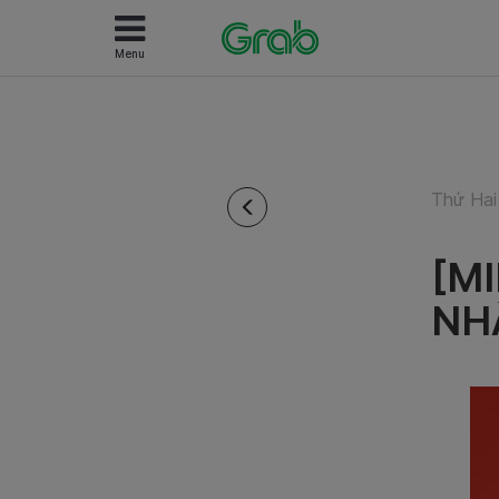
Menu
Thứ Hai
[M
NH