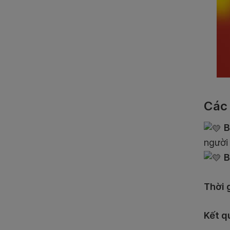
Các 
B
người 
B
Thời 
Kết q