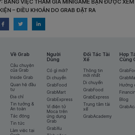
Ý: BẰNG VIỆC THAM GIA MINIGAME BẠN ĐƯỢC XEM 
KIỆN – ĐIỀU KHOẢN DO GRAB ĐẶT RA
Về Grab
Người
Đối Tác Tài
Hợp T
Dùng
Xế
Cùng 
Câu chuyện
của Grab
Có gì mới?
Thông tin
GrabFo
mới nhất
Inside Grab
Di chuyển
GrabMa
Di chuyển
Quan hệ đầu
GrabFood
Hướng 
tư
GrabFood
GrabMart
Financi
Địa chỉ
GrabExpress
GrabExpress
Blog
Tin tưởng &
Trung tâm tài
Ví điện tử
GrabA
An toàn
xế
Moca trên
Tác động
ứng dụng
GrabAcademy
Grab
Tin tức
GrabXu
Làm việc tại