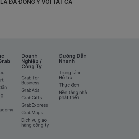
LÀ ĐÃ ĐỒNG Ý VỚI TẤT CẢ
ác
Doanh
Đường Dẫn
Grab
Nghiệp /
Nhanh
Công Ty
od
Trung tâm
Hỗ trợ
Grab for
rt
Business
Thực đơn
dẫn
GrabAds
Nền tảng nhà
ng
phát triển
GrabGifts
GrabExpress
cademy
GrabMaps
Dịch vụ giao
hàng công ty