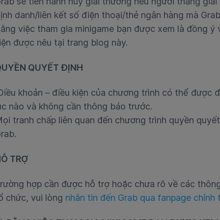
rab sẽ tiến hành hủy giải thưởng nếu người thắng giải
ịnh danh/liên kết số điện thoại/thẻ ngân hàng mà Grab 
ằng việc tham gia minigame bạn được xem là đồng ý v
iện được nêu tại trang blog này.
QUYỀN QUYẾT ĐỊNH
iều khoản – điều kiện của chương trình có thể được đi
úc nào và không cần thông báo trước.
ọi tranh chấp liên quan đến chương trình quyền quyết
rab.
HỖ TRỢ
rường hợp cần được hỗ trợ hoặc chưa rõ về các thôn
ổ chức, vui lòng
nhắn tin đến Grab qua fanpage chính 