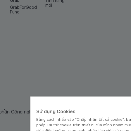
Grab
Tính năng
mới
GrabForGood
Fund
Sử dụng Cookies
 phần Công nghệ và Dịch Vụ Moca cung cấp. Mã số doanh ng
Bằng cách nhấp vào “Chấp nhận tất cả cookie”, bạ
phép lưu trữ cookie trên thiết bị của mình nhằm mụ
việc điều hướng trang web, phân tích việc sử dụng