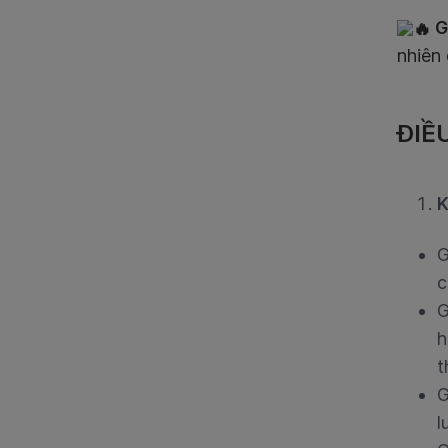
G
nhiên
ĐIỀ
K
G
c
G
h
t
G
l