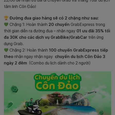
22/06 để nhận ưu đãi di chuyển Grab và thắng
Tour du lịch
tâm linh Côn Đảo!
Đường đua giao hàng sẽ có 2 chặng như sau:
Chặng 1: Hoàn thành
20 chuyến
GrabExpress trong
thời gian diễn ra đường đua – nhận ngay
01 ưu đãi 35% tối
đa 30K cho các dịch vụ GrabBike/GrabCar
trên ứng
dụng Grab.
Chặng 2: Hoàn thành
100 chuyến GrabExpress tiếp
theo
nhận ngay
nhận ngay
chuyến du lịch Côn Đảo 3
ngày 2 đêm
(Combo du lịch dành cho 2 người)