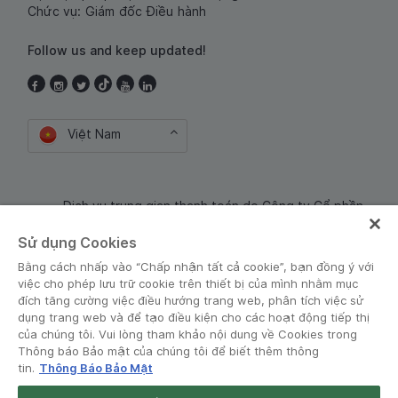
Chức vụ: Giám đốc Điều hành
Follow us and keep updated!
Việt Nam
Dịch vụ trung gian thanh toán do Công ty Cổ phần
Công nghệ và Dịch Vụ Moca cung cấp. Mã số doanh
Sử dụng Cookies
nghiệp: 0106254974
Bằng cách nhấp vào “Chấp nhận tất cả cookie”, bạn đồng ý với
việc cho phép lưu trữ cookie trên thiết bị của mình nhằm mục
đích tăng cường việc điều hướng trang web, phân tích việc sử
dụng trang web và để tạo điều kiện cho các hoạt động tiếp thị
của chúng tôi. Vui lòng tham khảo nội dung về Cookies trong
Thông báo Bảo mật của chúng tôi để biết thêm thông
tin.
Thông Báo Bảo Mật
Điều khoản và Chính sách
•
Thông báo Bảo mật