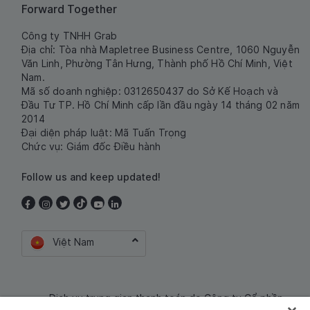
Forward Together
Công ty TNHH Grab
Địa chỉ: Tòa nhà Mapletree Business Centre, 1060 Nguyễn
Văn Linh, Phường Tân Hưng, Thành phố Hồ Chí Minh, Việt
Nam.
Mã số doanh nghiệp: 0312650437 do Sở Kế Hoạch và
Đầu Tư TP. Hồ Chí Minh cấp lần đầu ngày 14 tháng 02 năm
2014
Đại diện pháp luật: Mã Tuấn Trọng
Chức vụ: Giám đốc Điều hành
Follow us and keep updated!
Việt Nam
Dịch vụ trung gian thanh toán do Công ty Cổ phần