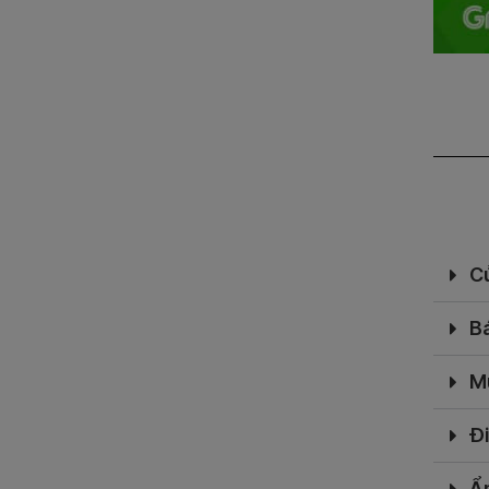
Cử
Bá
M
Đi
Ẩ