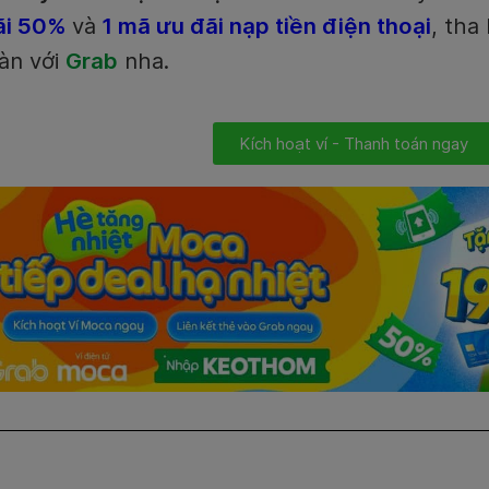
ãi 50%
và
1 mã ưu đãi nạp tiền điện thoại
, tha
àn với
Grab
nha.
Kích hoạt ví - Thanh toán ngay