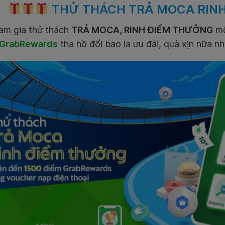
THỬ THÁCH TRẢ MOCA RIN
m gia thử thách
TRẢ MOCA, RINH ĐIỂM THƯỞNG
mỗ
 GrabRewards
tha hồ đổi bao la ưu đãi, quà xịn nữa n