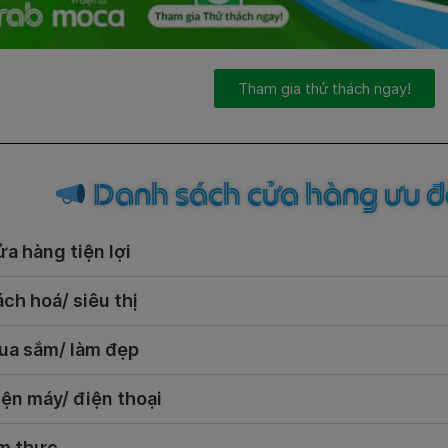
Tham gia thử thách ngay!
Danh sách cửa hàng ưu 
a hàng tiện lợi
ch hoá/ siêu thị
ua sắm/ làm đẹp
ện máy/ điện thoại
m thực