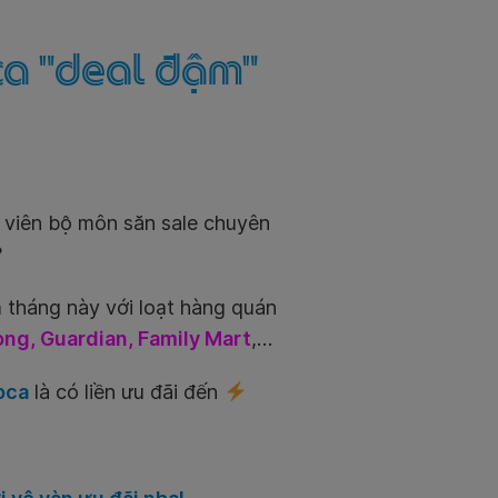
ca "deal đậm"
 viên bộ môn săn sale chuyên
?
 tháng này với loạt hàng quán
ng, Guardian, Family Mart
,…
oca
là có liền ưu đãi đến