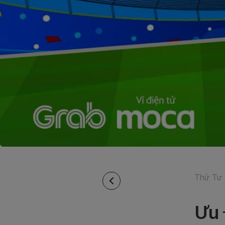
Thứ Tư 
Ưu 