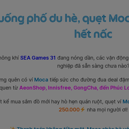
uống phố du hè, quẹt Mo
hết nấc
ông khí
SEA Games 31
đang nóng dần, các vận động
nghiệp đã sẵn sàng chưa nào
ng quên có ví
Moca
tiếp sức cho đường đua deal đậm
 quen từ
AeonShop, Innisfree, GongCha, đến Phúc Lo
t kể mua sắm đồ mới hay hò hẹn quán ruột, quẹt ví
M
250.000
nha mọi người ơi!