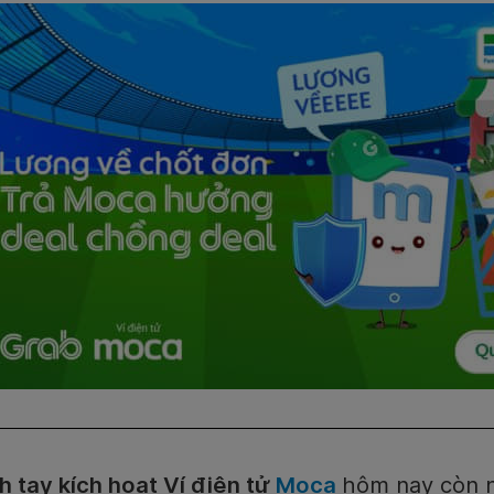
 tay kích hoạt Ví điện tử
Moca
hôm nay còn 