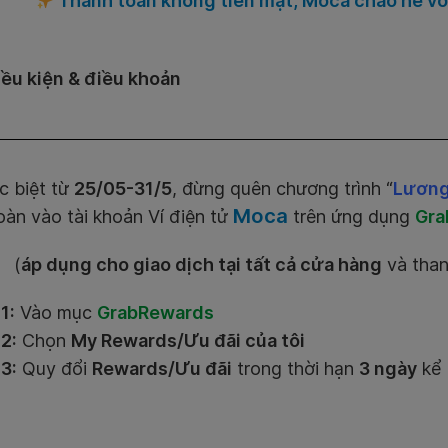
Thanh toán không tiền mặt, Moca chào hè với
iều kiện & điều khoản
 biệt từ
25/05-31/5
, đừng quên chương trình “
Lương 
Moca
oàn vào tài khoản Ví điện tử
trên ứng dụng
Gra
(
áp dụng cho giao dịch tại tất cả cửa hàng
và than
1:
Vào mục
GrabRewards
2:
Chọn
My Rewards/Ưu đãi của tôi
3:
Quy đổi
Rewards/Ưu đãi
trong thời hạn
3 ngày
kể 