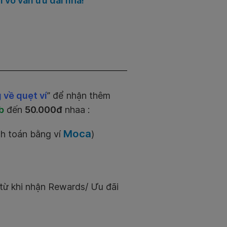
 vô vàn ưu đãi nha!
về quẹt ví
” để nhận thêm
b
đến
50.000đ
nhaa :
Moca
h toán bằng ví
)
từ khi nhận Rewards/ Ưu đãi