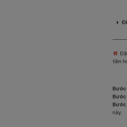
Đ
Đặc
tiền h
Bước 
Bước 
Bước 
này.