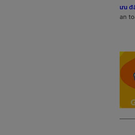
ưu đ
an to