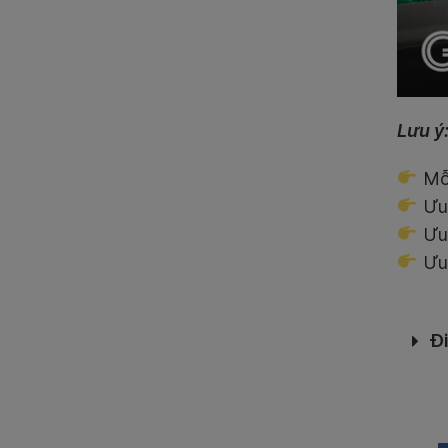
Lưu ý
Mỗi
Ưu 
Ưu 
Ưu 
Đ