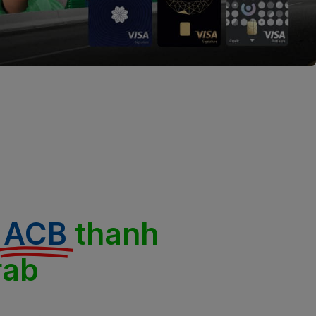
ACB
thanh
rab