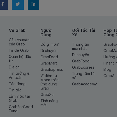
Về Grab
Người
Đối Tác Tài
Hợp T
Dùng
Xế
Cùng 
Câu chuyện
của Grab
Có gì mới?
Thông tin
GrabFo
mới nhất
Inside Grab
Di chuyển
GrabMa
Di chuyển
Quan hệ đầu
GrabFood
Hướng 
tư
GrabFood
GrabMart
Financi
Địa chỉ
GrabExpress
GrabExpress
Blog
Tin tưởng &
Trung tâm tài
Ví điện tử
GrabA
An toàn
xế
Moca trên
Tác động
ứng dụng
GrabAcademy
Grab
Tin tức
GrabXu
Làm việc tại
Grab
Tính năng
mới
GrabForGood
Fund