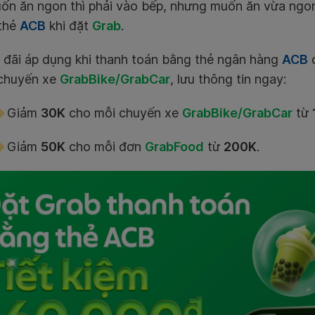
n ăn ngon thì phải vào bếp, nhưng muốn ăn vừa ngon 
thẻ
ACB
khi đặt
Grab
.
đãi áp dụng khi thanh toán bằng thẻ ngân hàng
ACB
chuyến xe
GrabBike/GrabCar
, lưu thông tin ngay:
Giảm
30K
cho mỗi chuyến xe
GrabBike/GrabCar
từ
Giảm
50K
cho mỗi đơn
GrabFood
từ
200K
.