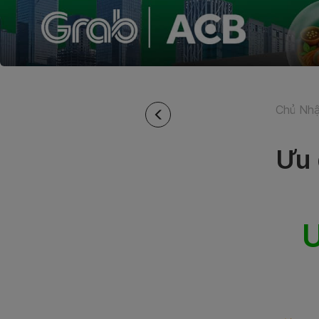
Chủ Nhậ
Ưu 
Ư