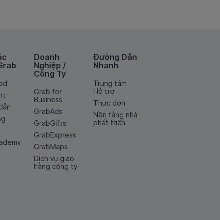
ác
Doanh
Đường Dẫn
Grab
Nghiệp /
Nhanh
Công Ty
od
Trung tâm
Hỗ trợ
Grab for
rt
Business
Thực đơn
dẫn
GrabAds
Nền tảng nhà
ng
phát triển
GrabGifts
GrabExpress
cademy
GrabMaps
Dịch vụ giao
hàng công ty