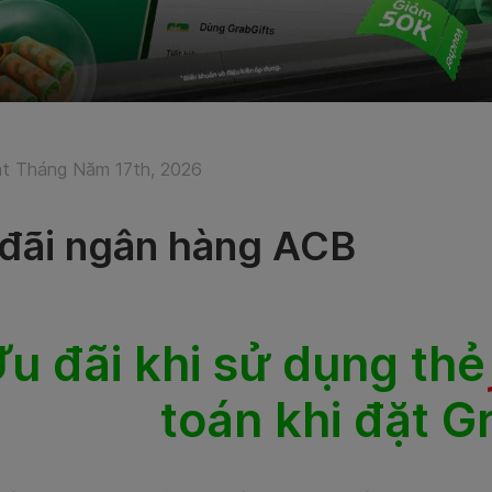
t Tháng Năm 17th, 2026
đãi ngân hàng ACB
u đãi khi sử dụng thẻ
toán khi đặt G