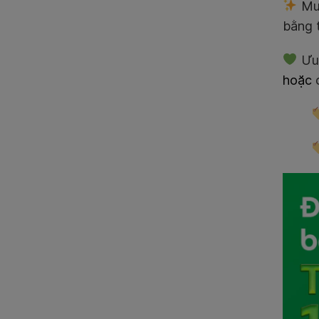
Muố
bằng 
Ưu 
hoặc