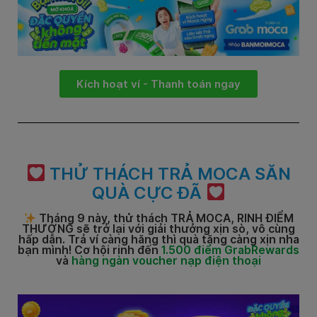
Kích hoạt ví - Thanh toán ngay
THỬ THÁCH TRẢ MOCA SĂN
QUÀ CỰC ĐÃ
Tháng 9 này, thử thách
TRẢ MOCA, RINH ĐIỂM
THƯỞNG
sẽ trở lại với giải thưởng xịn sò, vô cùng
hấp dẫn. Trả ví càng hăng thì quà tặng càng xịn nha
bạn mình! Cơ hội rinh đến
1.500 điểm GrabRewards
và
hàng ngàn voucher nạp điện thoại