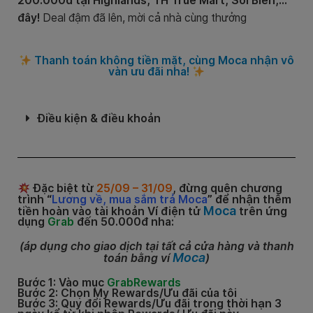
200.000đ tại Highlands, TH True Mart, Sói Biển,…
đây!
Deal đậm đã lên, mời cả nhà cùng thưởng
Thanh toán không tiền mặt, cùng Moca nhận vô
vàn ưu đãi nha!
Điều kiện & điều khoản
Đặc biệt từ
25/09 – 31/09
, đừng quên chương
trình “
Lương về, mua sắm trả Moca
” để nhận thêm
Moca
tiền hoàn vào tài khoản Ví điện tử
trên ứng
dụng
Grab
đến
50.000đ
nha:
(
áp dụng cho giao dịch tại tất cả cửa hàng
và thanh
Moca
toán bằng ví
)
Bước 1:
Vào mục
GrabRewards
Bước 2:
Chọn
My Rewards/Ưu đãi của tôi
Bước 3:
Quy đổi
Rewards/Ưu đãi
trong thời hạn
3