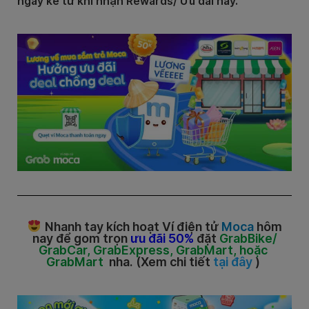
ngày
kể từ khi nhận Rewards/ Ưu đãi này.
Nhanh tay kích hoạt Ví điện tử
Moca
hôm
nay để gom trọn
ưu đãi 50%
đặt
GrabBike/
GrabCar, GrabExpress, GrabMart,
hoặc
GrabMart
nha. (Xem chi tiết
tại đây
)