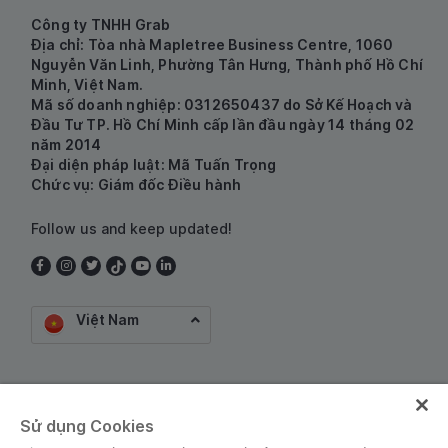
Công ty TNHH Grab
Địa chỉ: Tòa nhà Mapletree Business Centre, 1060
Nguyễn Văn Linh, Phường Tân Hưng, Thành phố Hồ Chí
Minh, Việt Nam.
Mã số doanh nghiệp: 0312650437 do Sở Kế Hoạch và
Đầu Tư TP. Hồ Chí Minh cấp lần đầu ngày 14 tháng 02
năm 2014
Đại diện pháp luật: Mã Tuấn Trọng
Chức vụ: Giám đốc Điều hành
Follow us and keep updated!
Việt Nam
Dịch vụ trung gian thanh toán do Công ty Cổ phần
Công nghệ và Dịch Vụ Moca cung cấp. Mã số doanh
Sử dụng Cookies
nghiệp: 0106254974