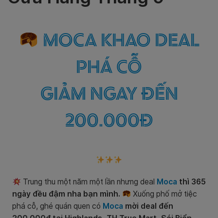
MOCA KHAO DEAL
PHÁ CỖ
GIẢM NGAY ĐẾN
200.000Đ
Trung thu một năm một lần nhưng deal
Moca
thì 365
ngày đều đậm nha bạn mình.
Xuống phố mở tiệc
phá cỗ, ghé quán quen có
Moca
mời deal đến