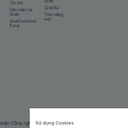
Grab
Tin tức
GrabXu
Làm việc tại
Grab
Tính năng
mới
GrabForGood
Fund
Sử dụng Cookies
 phần Công nghệ và Dịch Vụ Moca cung cấp. Mã số doanh ng