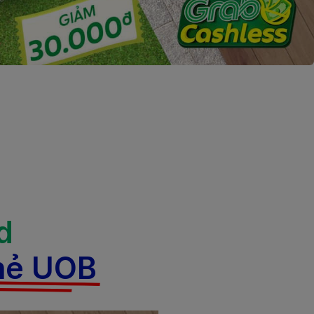
d
thẻ UOB