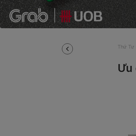
Thứ Tư 
Ưu 