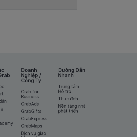
ác
Doanh
Đường Dẫn
Grab
Nghiệp /
Nhanh
Công Ty
od
Trung tâm
Hỗ trợ
Grab for
rt
Business
Thực đơn
dẫn
GrabAds
Nền tảng nhà
ng
phát triển
GrabGifts
GrabExpress
cademy
GrabMaps
Dịch vụ giao