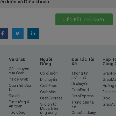
iều kiện và Điều khoản
LIÊN KẾT THẺ NGAY
Về Grab
Người
Đối Tác Tài
Hợp T
Dùng
Xế
Cùng 
Câu chuyện
của Grab
Có gì mới?
Thông tin
GrabFo
mới nhất
Inside Grab
Di chuyển
GrabMa
Di chuyển
Quan hệ đầu
GrabFood
Hướng 
tư
GrabFood
GrabMart
Financi
Địa chỉ
GrabExpress
GrabExpress
Blog
Tin tưởng &
Trung tâm tài
Ví điện tử
GrabA
An toàn
xế
Moca trên
Tác động
ứng dụng
GrabAcademy